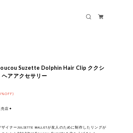
ucou Suzette Dolphin Hair Clip ククシ
 ヘアアクセサリー
3%OFF)
販売店✦
ザイナーᴊᴜʟɪᴇᴛᴛᴇ ᴍᴀʟʟᴇᴛが友人のために制作したリングが