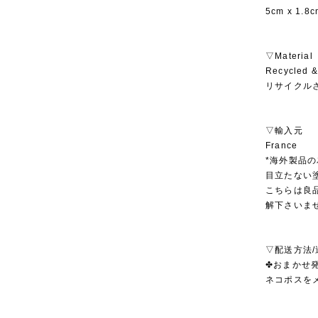
5cm x 1.8c
▽Material
Recycled &
リサイクル
▽輸入元
France
*海外製品
目立たない
こちらは良
解下さいま
▽配送方法/
✤おまかせ発
ネコポスを