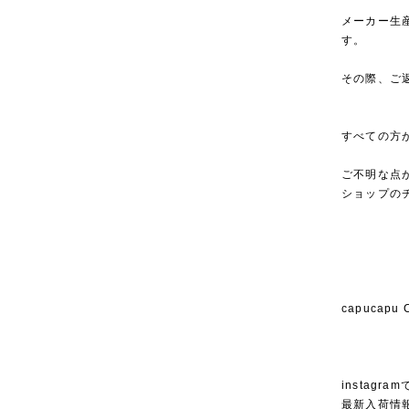
メーカー生
す。
その際、ご
すべての方
ご不明な点
ショップの
capucap
instagra
最新入荷情