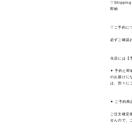
▽Shipping
即納
▽ご予約に
必ずご確認
当店には【
✦ 予約と
のお届けに
は、別々に
✦ ご予約
ご注文確定
せんので、