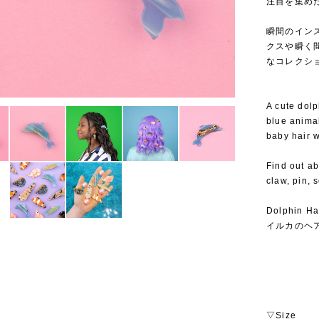
注目を集めたこ
⁡
瞬間のイン
クスや瞬く
なコレクシ
A cute dolp
blue anima
baby hair w
Find out ab
claw, pin, 
Dolphin Ha
イルカのヘ
▽Size