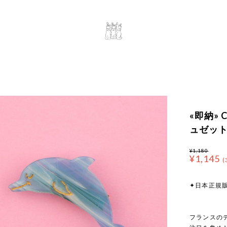
«即納» Co
ュゼット
¥1,180
¥1,145
(
✦日本正規
フランスのデ