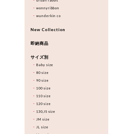
urban rabbit
wonnyribbon
wunderkin co
New Collection
即納商品
サイズ別
Baby size
80 size
90 size
100 size
110 size
120 size
130,JS size
JM size
JL size