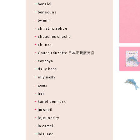
bonaloi
boneoune
by mimi
christina rohde
chouchou shasha
chunks
Coucou Suzette 日本正規販売店
coycoya
daily bebe
elly molly
goma
hei
kanel denmark
jm snail
jejeunosity
la camel
lala land