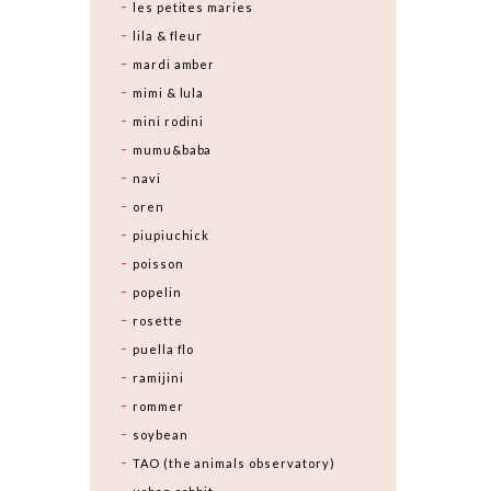
les petites maries
lila & fleur
mardi amber
mimi & lula
mini rodini
mumu&baba
navi
oren
piupiuchick
poisson
popelin
rosette
puella flo
ramijini
rommer
soybean
TAO (the animals observatory)