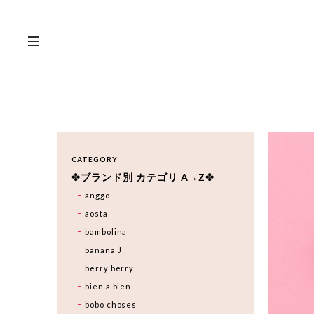
CATEGORY
✤ブランド別 カテゴリ A→Z✤
anggo
aosta
bambolina
banana J
berry berry
bien a bien
bobo choses