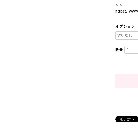
＞＞
https://ww
オプション:
数量