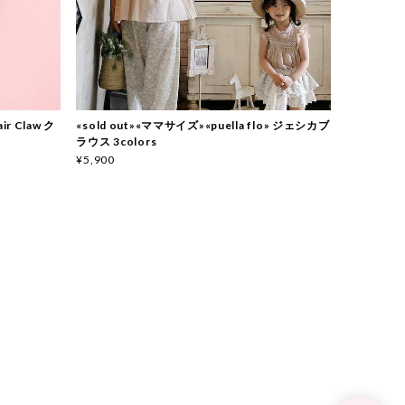
ir Claw ク
«sold out»«ママサイズ»«puella flo» ジェシカブ
ラウス 3colors
¥5,900