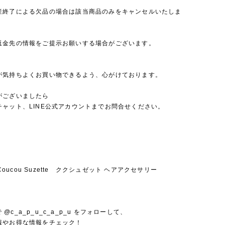
産終了による欠品の場合は該当商品のみをキャンセルいたしま
返金先の情報をご提示お願いする場合がございます。
が気持ちよくお買い物できるよう、心がけております。
がございましたら
チャット、LINE公式アカウントまでお問合せください。
u Coucou Suzette ククシュゼット ヘアアクセサリー
mで @c_a_p_u_c_a_p_u をフォローして、
報やお得な情報をチェック！