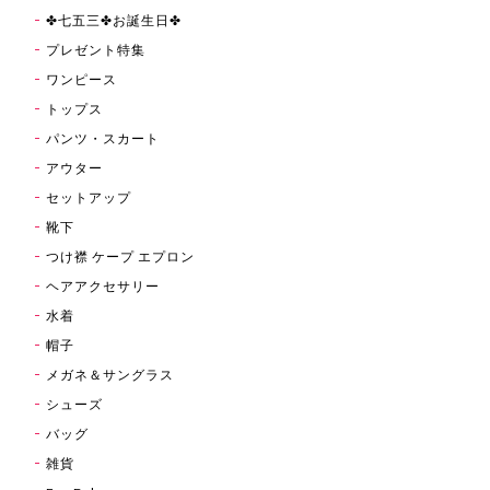
✤七五三✤お誕生日✤
プレゼント特集
ワンピース
トップス
パンツ・スカート
アウター
セットアップ
靴下
つけ襟 ケープ エプロン
ヘアアクセサリー
水着
帽子
メガネ＆サングラス
シューズ
バッグ
雑貨