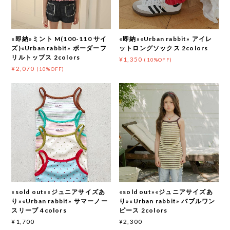
«即納»ミント M(100-110 サイ
«即納»«Urban rabbit» アイレ
ズ)«Urban rabbit» ボーダーフ
ットロングソックス 2colors
リルトップス 2colors
¥1,350
(10%OFF)
¥2,070
(10%OFF)
«sold out»«ジュニアサイズあ
«sold out»«ジュニアサイズあ
り»«Urban rabbit» サマーノー
り»«Urban rabbit» バブルワン
スリーブ 4colors
ピース 2colors
¥1,700
¥2,300