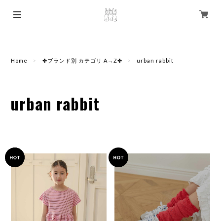
Home
✤ブランド別 カテゴリ A→Z✤
urban rabbit
urban rabbit