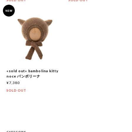
«sold out» bambolina kitty
noce バンボリーナ
¥7,380
SOLD OUT
CATEGORY