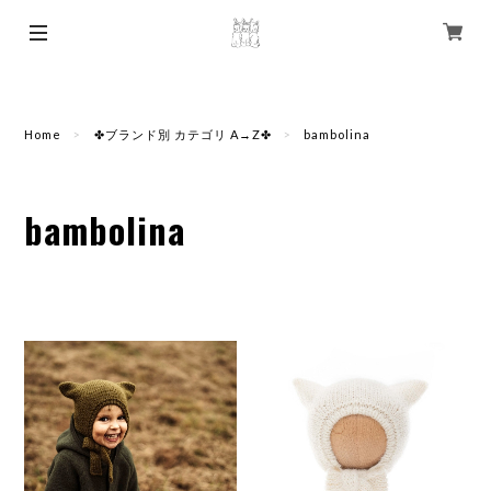
Home
✤ブランド別 カテゴリ A→Z✤
bambolina
bambolina