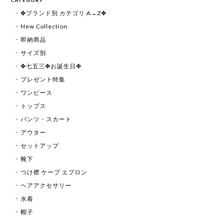
✤ブランド別 カテゴリ A→Z✤
New Collection
即納商品
サイズ別
✤七五三✤お誕生日✤
プレゼント特集
ワンピース
トップス
パンツ・スカート
アウター
セットアップ
靴下
つけ襟 ケープ エプロン
ヘアアクセサリー
水着
帽子