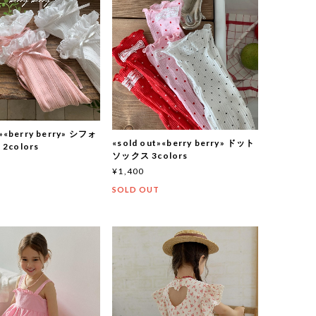
t»«berry berry» シフォ
«sold out»«berry berry» ドット
colors
ソックス 3colors
¥1,400
T
SOLD OUT