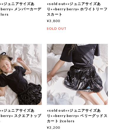
out»«ジュニアサイズあ
«sold out»«ジュニアサイズあ
y berry» メンバーカーデ
り»«berry berry» ホワイトリーフ
lors
スカート
¥3,800
T
SOLD OUT
out»«ジュニアサイズあ
«sold out»«ジュニアサイズあ
y berry» スクエアトップ
り»«berry berry» ベリーグッドス
s
カート 2colors
¥3,200