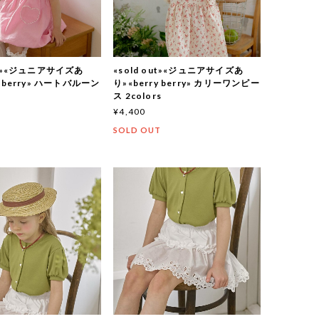
out»«ジュニアサイズあ
«sold out»«ジュニアサイズあ
y berry» ハートバルーン
り»«berry berry» カリーワンピー
ス
ス 2colors
¥4,400
T
SOLD OUT