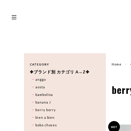
Home
CATEGORY
✤ブランド別 カテゴリ A→Z✤
anggo
berr
aosta
bambolina
banana J
berry berry
bien a bien
bobo choses