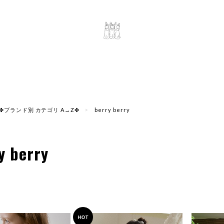
✤ブランド別 カテゴリ A→Z✤
berry berry
y berry