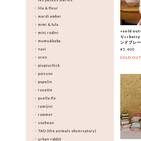
lila & fleur
mardi amber
mimi & lula
«sold 
mini rodini
り»«berr
mumu&baba
ンドブレ
navi
¥5,400
oren
SOLD OU
piupiuchick
poisson
popelin
rosette
puella flo
ramijini
rommer
soybean
TAO (the animals observatory)
urban rabbit