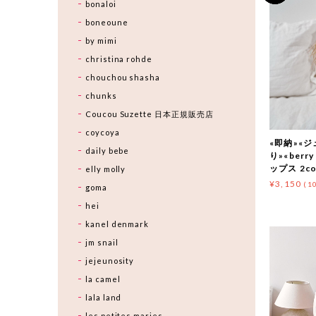
bonaloi
boneoune
by mimi
christina rohde
chouchou shasha
chunks
Coucou Suzette 日本正規販売店
coycoya
«即納»«
daily bebe
り»«berr
ップス 2co
elly molly
¥3,150
(1
goma
hei
kanel denmark
jm snail
jejeunosity
la camel
lala land
les petites maries