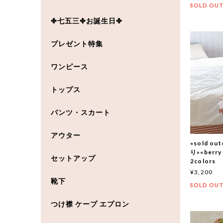
SOLD OU
✤七五三✤お誕生日✤
プレゼント特集
ワンピース
トップス
パンツ・スカート
アウター
«sold 
り»«berr
セットアップ
2colors
¥3,200
靴下
SOLD OU
つけ襟 ケープ エプロン