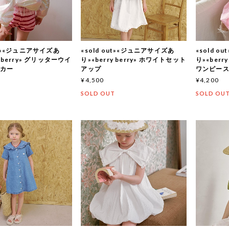
out»«ジュニアサイズあ
«sold out»«ジュニアサイズあ
«sold 
y berry» グリッターウイ
り»«berry berry» ホワイトセット
り»«berr
ーカー
アップ
ワンピー
¥4,500
¥4,200
T
SOLD OUT
SOLD OU