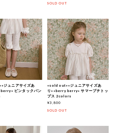
T
SOLD OUT
out»«ジュニアサイズあ
«sold out»«ジュニアサイズあ
y berry» ピンタックパン
り»«berry berry» サマープチトッ
s
プス 2colors
¥3,800
T
SOLD OUT