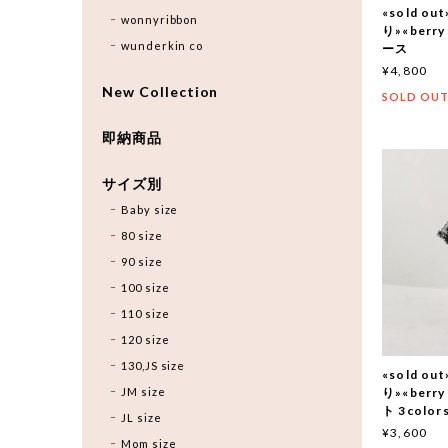
«sold 
wonnyribbon
り»«berr
wunderkin co
ース
¥4,800
New Collection
SOLD OU
即納商品
サイズ別
Baby size
80 size
90 size
100 size
110 size
120 size
130,JS size
«sold 
JM size
り»«berr
ト 3color
JL size
¥3,600
Mom size