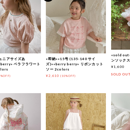
«sold ou
ジュニアサイズあ
«即納»«15号 (135-140 サイ
ンソックス 2
y berry» ベラフラワート
ズ)»«berry berry» リボンカット
¥1,600
lors
ソー 2colors
SOLD OU
¥2,610
0%OFF)
(10%OFF)