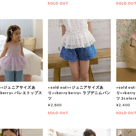
T
SOLD OUT
SOLD OU
out»«ジュニアサイズあ
«sold out»«ジュニアサイズあ
«sold 
y berry» バレエトップス
り»«berry berry» ラブデニムパン
り»«berr
ツ
ツ 2color
¥2,800
¥2,400
T
SOLD OUT
SOLD OU