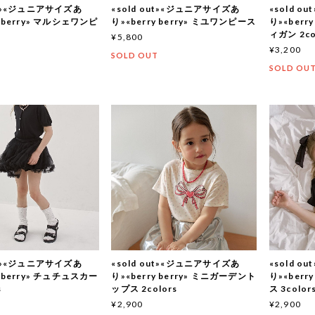
out»«ジュニアサイズあ
«sold out»«ジュニアサイズあ
«sold 
y berry» マルシェワンピ
り»«berry berry» ミユワンピース
り»«berr
ィガン 2co
¥5,800
¥3,200
SOLD OUT
T
SOLD OU
out»«ジュニアサイズあ
«sold out»«ジュニアサイズあ
«sold 
y berry» チュチュスカー
り»«berry berry» ミニガーデント
り»«berr
s
ップス 2colors
ス 3color
¥2,900
¥2,900