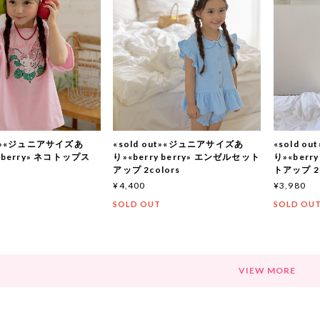
out»«ジュニアサイズあ
«sold out»«ジュニアサイズあ
«sold 
y berry» ネコトップス
り»«berry berry» エンゼルセット
り»«berr
アップ 2colors
トアップ 2c
¥4,400
¥3,980
T
SOLD OUT
SOLD OU
VIEW MORE