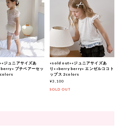
out»«ジュニアサイズあ
«sold out»«ジュニアサイズあ
y berry» プチベアーセッ
り»«berry berry» エンゼルココト
olors
ップス 2colors
¥3,100
T
SOLD OUT