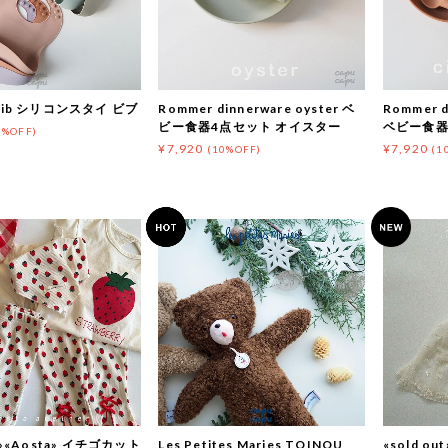
 bib シリコンスタイ ビブ
Rommer dinnerware oyster ベ
Rommer d
ビー食器4点セット オイスター
ベビー食器
0%OFF)
¥7,920
¥7,920
(10%OFF)
(1
ut»«Aosta» イチゴカット
Les Petites Maries TOINOU
«sold o