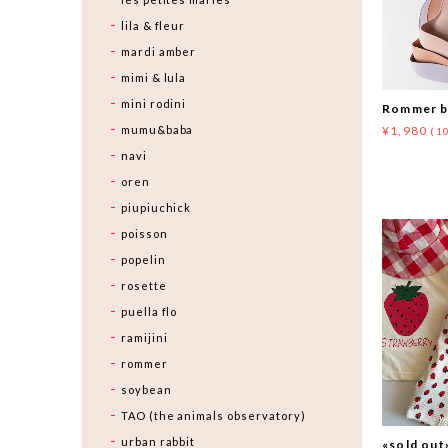
lila & fleur
mardi amber
mimi & lula
mini rodini
Rommer
mumu&baba
¥1,980
(1
navi
oren
piupiuchick
poisson
popelin
rosette
puella flo
ramijini
rommer
soybean
TAO (the animals observatory)
urban rabbit
«sold o