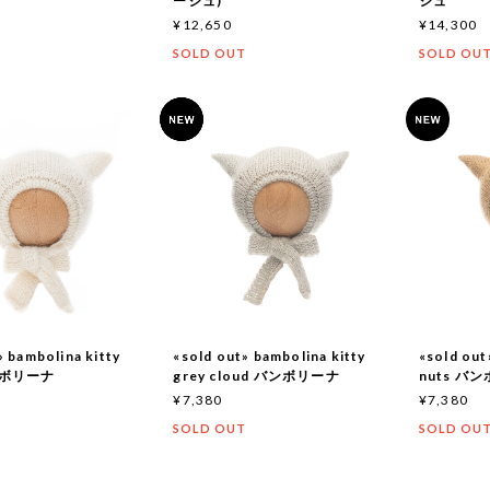
ージュ)
ジュ
¥12,650
¥14,300
SOLD OUT
SOLD OU
» bambolina kitty
«sold out» bambolina kitty
«sold out
バンボリーナ
grey cloud バンボリーナ
nuts バ
¥7,380
¥7,380
T
SOLD OUT
SOLD OU