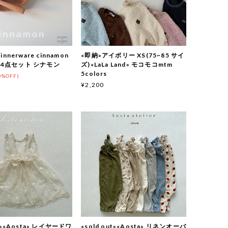
innerware cinnamon
«即納»アイボリー XS(75~85 サイ
4点セット シナモン
ズ)«LaLa Land» モコモコmtm
5colors
0%OFF)
¥2,200
ut»«Aosta» レイヤードワ
«sold out»«Aosta» リネンオーバ