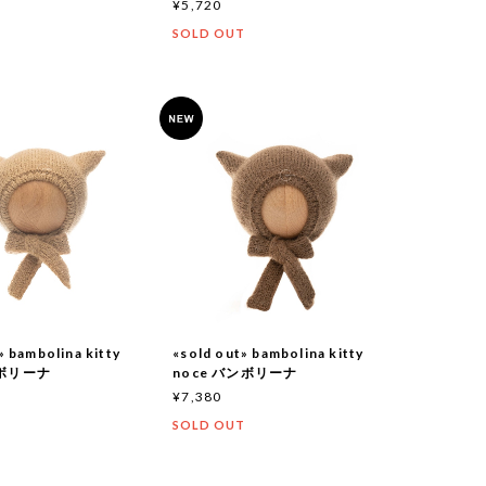
¥5,720
SOLD OUT
T
» bambolina kitty
«sold out» bambolina kitty
ンボリーナ
noce バンボリーナ
¥7,380
T
SOLD OUT