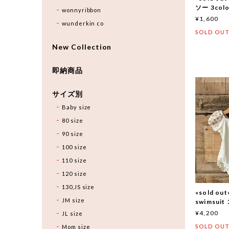
ソー 3colo
wonnyribbon
¥1,600
wunderkin co
SOLD OU
New Collection
即納商品
サイズ別
Baby size
80 size
90 size
100 size
110 size
120 size
130,JS size
«sold out
JM size
swimsuit
¥4,200
JL size
SOLD OU
Mom size