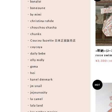
bonaloi
boneoune
by mimi
christina rohde
chouchou shasha
chunks
Coucou Suzette 日本正規販売店
coycoya
«即納»(2~3
daily bebe
rose sw
elly molly
¥3,330
(1
goma
hei
kanel denmark
jm snail
jejeunosity
la camel
lala land
les petites maries