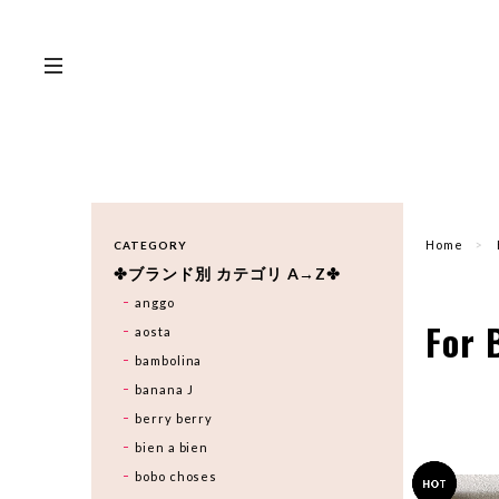
Home
CATEGORY
✤ブランド別 カテゴリ A→Z✤
anggo
For 
aosta
bambolina
banana J
berry berry
bien a bien
bobo choses