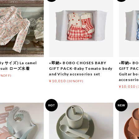
y サイズ) La camel
«即納» BOBO CHOSES BABY
«即納» BO
imsuit ローズ水着
GIFT PACK-Baby Tomato body
GIFT PAC
and Vichy accesorios set
Guitar bo
0%OFF)
accesorio
¥10,010
(30%OFF)
¥10,010
(