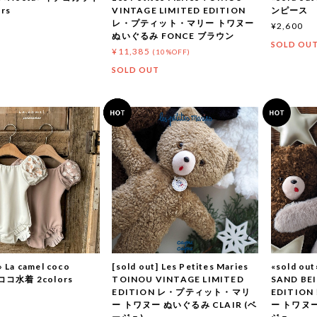
rs
VINTAGE LIMITED EDITION
ンピース
レ・プティット・マリー トワヌー
¥2,600
ぬいぐるみ FONCE ブラウン
T
SOLD OU
¥11,385
(10%OFF)
SOLD OUT
» La camel coco
[sold out] Les Petites Maries
«sold out
 ココ水着 2colors
TOINOU VINTAGE LIMITED
SAND BEI
EDITION レ・プティット・マリ
EDITIO
ー トワヌー ぬいぐるみ CLAIR (ベ
ー トワヌー
T