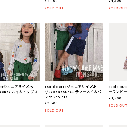
¥4,300
¥4,300
T
SOLD OUT
SOLD OU
out»«ジュニアサイズあ
«sold out»«ジュニアサイズあ
«sold o
eoune» スイムトップス
り»«Boneoune» サマースイムパ
ーワンピ
ンツ 2colors
¥3,500
¥2,600
SOLD OU
T
SOLD OUT