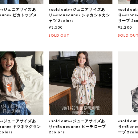
out»«ジュニアサイズあ
«sold out»«ジュニアサイズあ
«sold 
eoune» ピカトップス
り»«Boneoune» シャカシャカシ
り»«Bon
ャツ 2colors
リーブ 2co
¥3,500
¥2,200
T
SOLD OUT
SOLD OU
out»«ジュニアサイズあ
«sold out»«ジュニアサイズあ
«sold 
eoune» キツネラグラン
り»«Boneoune» ビーチローブ
り»«Bon
olors
2colors
ーブ 2colo