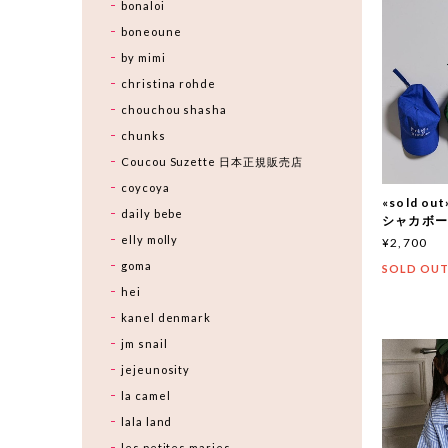
bonaloi
boneoune
by mimi
christina rohde
chouchou shasha
chunks
Coucou Suzette 日本正規販売店
coycoya
«sold ou
daily bebe
シャカボール
elly molly
¥2,700
goma
SOLD OU
hei
kanel denmark
jm snail
jejeunosity
la camel
lala land
les petites maries