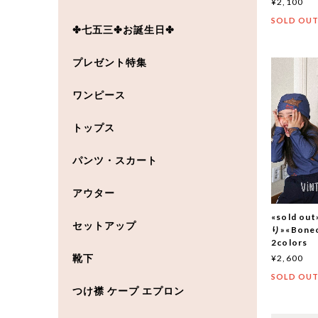
¥2,100
SOLD OU
✤七五三✤お誕生日✤
プレゼント特集
ワンピース
トップス
パンツ・スカート
アウター
«sold 
セットアップ
り»«Bon
2colors
靴下
¥2,600
SOLD OU
つけ襟 ケープ エプロン