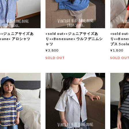
out»«ジュニアサイズあ
«sold out»«ジュニアサイズあ
«sold 
eoune» アロシャツ
り»«Boneoune» ウルフデニムシ
り»«Bon
ャツ
プス 5colo
¥3,800
¥1,800
T
SOLD OUT
SOLD OU