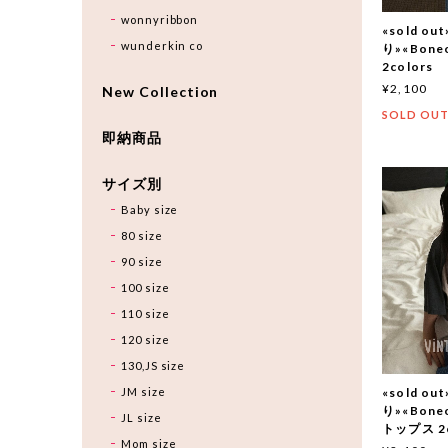
wonnyribbon
«sold 
wunderkin co
り»«Bon
2colors
¥2,100
New Collection
SOLD OU
即納商品
サイズ別
Baby size
80 size
90 size
100 size
110 size
120 size
130,JS size
JM size
«sold 
り»«Bon
JL size
トップス 2c
Mom size