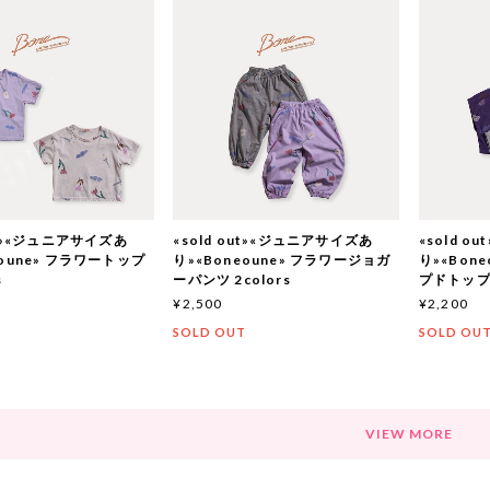
out»«ジュニアサイズあ
«sold out»«ジュニアサイズあ
«sold 
eoune» フラワートップ
り»«Boneoune» フラワージョガ
り»«Bon
s
ーパンツ 2colors
プドトップス
¥2,500
¥2,200
T
SOLD OUT
SOLD OU
VIEW MORE