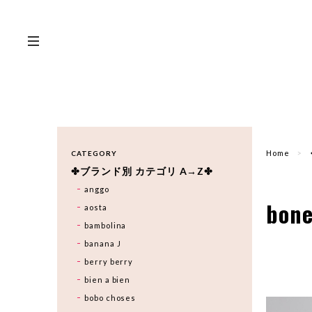
Home
CATEGORY
✤ブランド別 カテゴリ A→Z✤
anggo
bon
aosta
bambolina
banana J
berry berry
bien a bien
bobo choses