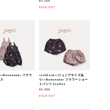
¥1,200
T
SOLD OUT
ut»«Boneoune» フラワ
«sold out»«ジュニアサイズあ
ース
り»«Boneoune» フラワーショー
トパンツ 2colors
¥2,400
T
SOLD OUT