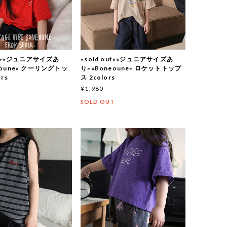
out»«ジュニアサイズあ
«sold out»«ジュニアサイズあ
eoune» クーリングトッ
り»«Boneoune» ロケットトップ
rs
ス 2colors
¥1,980
T
SOLD OUT