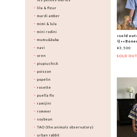
lila & fleur
mardi amber
mimi & lula
mini rodini
«sold 
mumu&baba
り»«Bon
navi
¥3,500
oren
SOLD OU
piupiuchick
poisson
popelin
rosette
puella flo
ramijini
rommer
soybean
TAO (the animals observatory)
urban rabbit