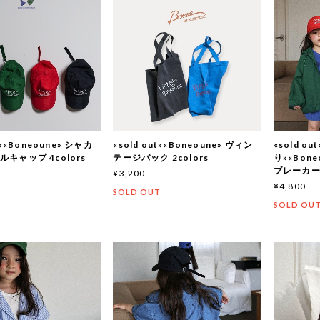
t»«Boneoune» シャカ
«sold out»«Boneoune» ヴィン
«sold 
キャップ 4colors
テージバック 2colors
り»«Bon
ブレーカー 2
¥3,200
¥4,800
T
SOLD OUT
SOLD OU