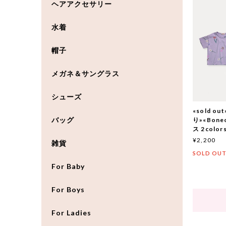
ヘアアクセサリー
水着
帽子
メガネ＆サングラス
シューズ
«sold 
バッグ
り»«Bon
ス 2color
¥2,200
雑貨
SOLD OU
For Baby
For Boys
For Ladies