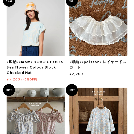
«即納»«mom» BOBO CHOSES
«即納»«poisson» レイヤードス
Sea Flower Colour Block
カート
Checked Hat
¥2,200
¥7,260
(40%OFF)