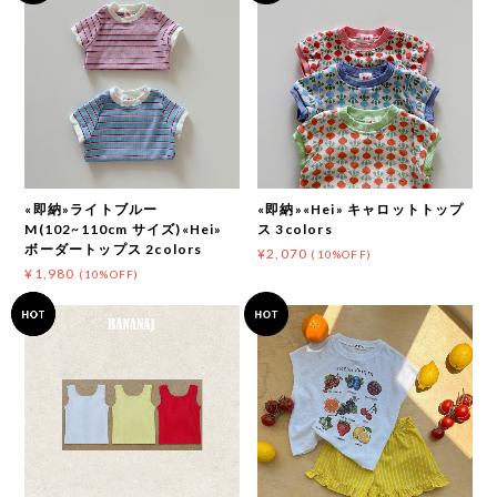
«即納»ライトブルー
«即納»«Hei» キャロットトップ
M(102~110cm サイズ)«Hei»
ス 3colors
ボーダートップス 2colors
¥2,070
(10%OFF)
¥1,980
(10%OFF)