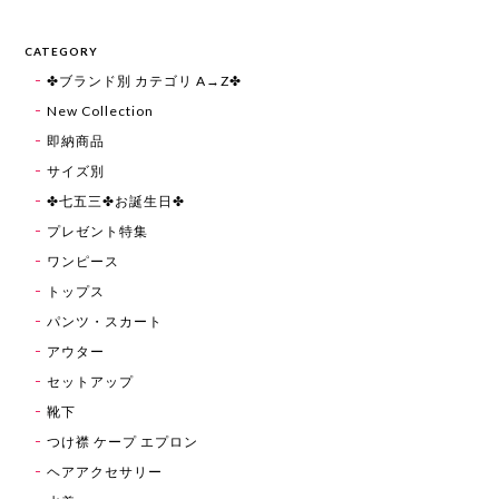
CATEGORY
✤ブランド別 カテゴリ A→Z✤
New Collection
即納商品
サイズ別
✤七五三✤お誕生日✤
プレゼント特集
ワンピース
トップス
パンツ・スカート
アウター
セットアップ
靴下
つけ襟 ケープ エプロン
ヘアアクセサリー