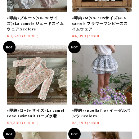
«即納»ブルー S(90~98サイ
«即納»M(98~105サイズ)«La
ズ)«La camel» ジュードスイム
camel» フラワーワンピースス
ウェア 2colors
イムウェア
¥3,870
¥4,050
(10%OFF)
(10%OFF)
«即納»(2~3y サイズ) La camel
«即納»«puella flo» イーゼルパ
rose swimsuit ローズ水着
ンツ 3colors
¥3,330
¥3,150
(10%OFF)
(10%OFF)