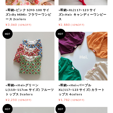
«即納»ピンク S(90-100 サイ
«即納»XL(117~123 サイ
ズ)«By MiMi» フラワーワンピ
ズ)«Hei» キャンディーワンピー
ース 2colors
ス
¥3,060
¥2,880
(10%OFF)
(10%OFF)
«即納»«Hei»グリーン
«即納»«Hei»パープル
L(110~117cm サイズ) フルーツ
XL(117~123 サイズ) カラート
トップス 3colors
ップス 4colors
¥2,250
¥1,782
(10%OFF)
(10%OFF)