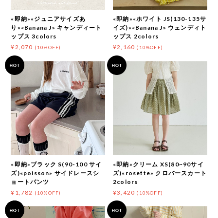
«即納»«ジュニアサイズあ
«即納»«ホワイト JS(130-135サ
り»«Banana J» キャンディート
イズ)»«Banana J» ウェンディト
ップス 3colors
ップス 2colors
¥2,070
¥2,160
(10%OFF)
(10%OFF)
«即納»ブラック S(90-100 サイ
«即納»クリーム XS(80~90サイ
ズ)«poisson» サイドレースシ
ズ)«rosette» クロバースカート
ョートパンツ
2colors
¥1,782
¥3,420
(10%OFF)
(10%OFF)