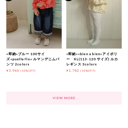
«即納»ブルー 100サイ
«即納»«bien a bien»アイボリ
ズ«puella flo» ルマンデニムパ
ー XL(113-120 サイズ) ルカ
ンツ 2colors
レギンス 3colors
¥3,960
¥1,782
(10%OFF)
(10%OFF)
VIEW MORE