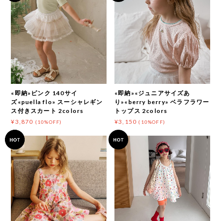
«即納»ピンク 140サイ
«即納»«ジュニアサイズあ
ズ«puella flo» スーシャレギン
り»«berry berry» ベラフラワー
ス付きスカート 2colors
トップス 2colors
¥3,870
¥3,150
(10%OFF)
(10%OFF)