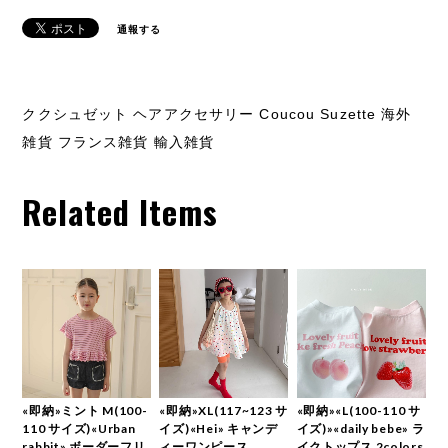
通報する
ククシュゼット ヘアアクセサリー Coucou Suzette 海外
雑貨 フランス雑貨 輸入雑貨
Related Items
«即納»ミント M(100-
«即納»XL(117~123 サ
«即納»«L(100-110 サ
110 サイズ)«Urban
イズ)«Hei» キャンデ
イズ)»«daily bebe» ラ
rabbit» ボーダーフリ
ィーワンピース
イクトップス 2colors