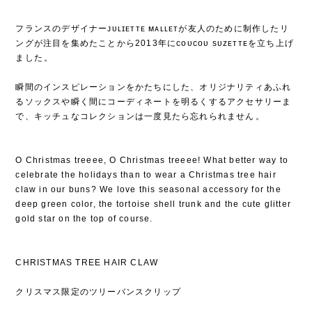
フランスのデザイナーᴊᴜʟɪᴇᴛᴛᴇ ᴍᴀʟʟᴇᴛが友人のために制作したリ
ングが注目を集めたことから2013年にᴄᴏᴜᴄᴏᴜ sᴜᴢᴇᴛᴛᴇを立ち上げ
ました⁡。
⁡
瞬間のインスピレーションをかたちにした、オリジナリティあふれ
るソックスや瞬く間にコーディネートを明るくするアクセサリーま
で、キッチュなコレクションは一度見たら忘れられません⁡。
O Christmas treeee, O Christmas treeee! What better way to
celebrate the holidays than to wear a Christmas tree hair
claw in our buns? We love this seasonal accessory for the
deep green color, the tortoise shell trunk and the cute glitter
gold star on the top of course.
CHRISTMAS TREE HAIR CLAW
クリスマス限定のツリーバンスクリップ