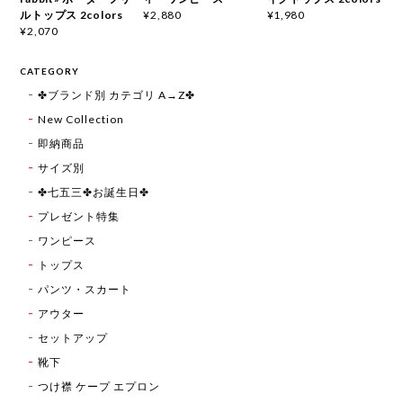
ルトップス 2colors
¥2,880
¥1,980
¥2,070
CATEGORY
✤ブランド別 カテゴリ A→Z✤
New Collection
即納商品
サイズ別
✤七五三✤お誕生日✤
プレゼント特集
ワンピース
トップス
パンツ・スカート
アウター
セットアップ
靴下
つけ襟 ケープ エプロン