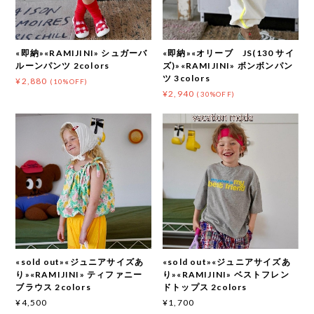
«即納»«RAMIJINI» シュガーバ
«即納»«オリーブ JS(130 サイ
ルーンパンツ 2colors
ズ)»«RAMIJINI» ボンボンパン
ツ 3colors
¥2,880
(10%OFF)
¥2,940
(30%OFF)
«sold out»«ジュニアサイズあ
«sold out»«ジュニアサイズあ
り»«RAMIJINI» ティファニー
り»«RAMIJINI» ベストフレン
ブラウス 2colors
ドトップス 2colors
¥4,500
¥1,700