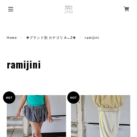
Home
✤ブランド別 カテゴリ A→Z✤
ramijini
ramijini