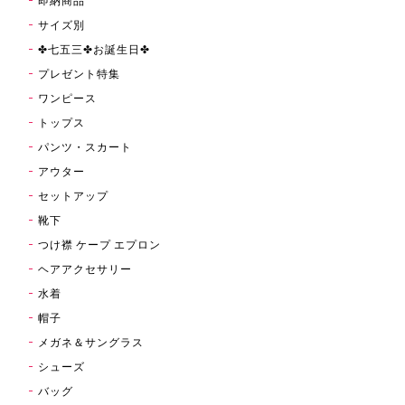
即納商品
サイズ別
✤七五三✤お誕生日✤
プレゼント特集
ワンピース
トップス
パンツ・スカート
アウター
セットアップ
靴下
つけ襟 ケープ エプロン
ヘアアクセサリー
水着
帽子
メガネ＆サングラス
シューズ
バッグ