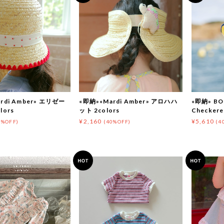
rdi Amber» エリゼー
«即納»«Mardi Amber» アロハハ
«即納» BO
lors
ット 2colors
Checkere
¥2,160
¥5,610
0%OFF)
(40%OFF)
(4