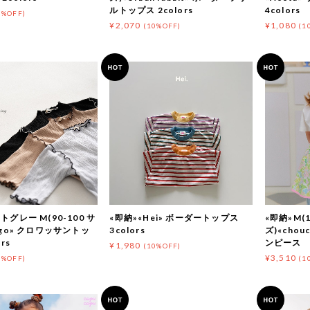
ルトップス 2colors
4colors
0%OFF)
¥2,070
¥1,080
(10%OFF)
(1
トグレー M(90-100 サ
«即納»«Hei» ボーダートップス
«即納»M(1
ggo» クロワッサントッ
3colors
ズ)«chou
rs
ンピース
¥1,980
(10%OFF)
¥3,510
0%OFF)
(1