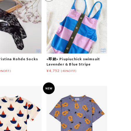
istina Rohde Socks
«即納» Piupiuchick swimsuit
Lavender & Blue Stripe
¥4,752
0%OFF)
(40%OFF)