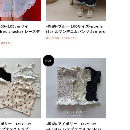
00~105cm サイ
«即納»ブルー 100サイズ«puella
chou shasha» レースデ
flo» ルマンデニムパンツ 2colors
ツ
¥3,960
(10%OFF)
0%OFF)
ボリー L:2Y~3Y
«即納»アイボリー L:2Y~3Y
» リブタンクトップ
«Aosta» レテブラウス 3colors