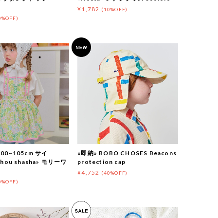
¥1,782
(10%OFF)
0%OFF)
00~105cm サイ
«即納» BOBO CHOSES Beacons
chou shasha» モリーワ
protection cap
¥4,752
(40%OFF)
0%OFF)