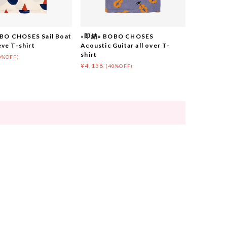
O CHOSES Sail Boat
«即納» BOBO CHOSES
eve T-shirt
Acoustic Guitar all over T-
shirt
0%OFF)
¥4,158
(40%OFF)