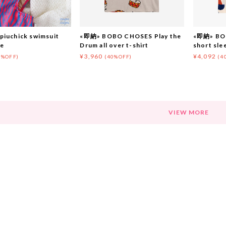
iuchick swimsuit
«即納» BOBO CHOSES Play the
«即納» BOB
ue
Drum all over t-shirt
short sle
¥3,960
¥4,092
0%OFF)
(40%OFF)
(4
VIEW MORE