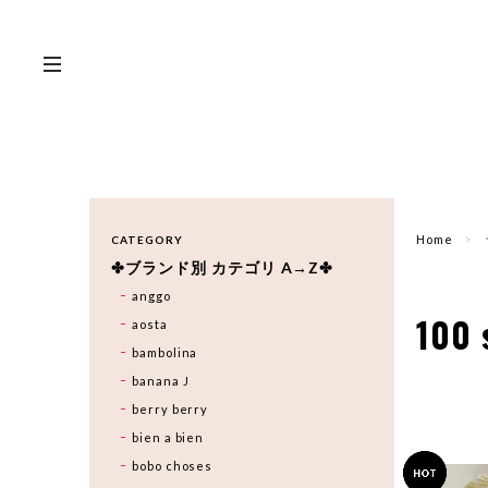
Home
CATEGORY
✤ブランド別 カテゴリ A→Z✤
anggo
100 
aosta
bambolina
banana J
berry berry
bien a bien
bobo choses