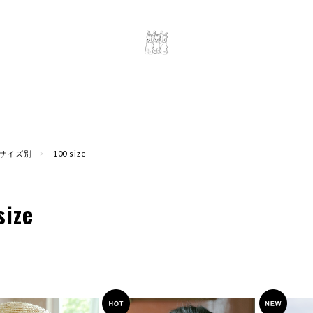
サイズ別
100 size
size