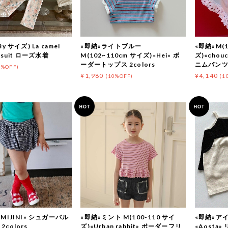
y サイズ) La camel
«即納»ライトブルー
«即納»M(1
imsuit ローズ水着
M(102~110cm サイズ)«Hei» ボ
ズ)«chou
ーダートップス 2colors
ニムパン
0%OFF)
¥1,980
¥4,140
(10%OFF)
(1
AMIJINI» シュガーバル
«即納»ミント M(100-110 サイ
«即納»アイ
colors
ズ)«Urban rabbit» ボーダーフリ
«Aosta