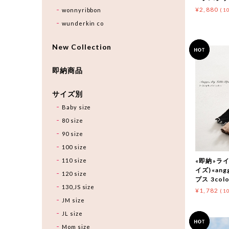
¥2,880
wonnyribbon
(1
wunderkin co
New Collection
即納商品
サイズ別
Baby size
80 size
90 size
100 size
110 size
«即納»ライ
イズ)«an
120 size
プス 3colo
130,JS size
¥1,782
(1
JM size
JL size
Mom size