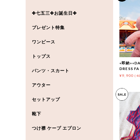
✤七五三✤お誕生日✤
プレゼント特集
ワンピース
トップス
«即納»«DA
DRESS F
パンツ・スカート
¥9,900
(4
アウター
セットアップ
靴下
つけ襟 ケープ エプロン