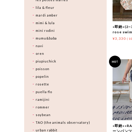
lila & fleur
mardi amber
mimi & lula
«即納»(2~3
mini rodini
rose sw
mumu&baba
¥3,330
(1
navi
oren
piupiuchick
poisson
popelin
rosette
puella flo
ramijini
rommer
soybean
TAO (the animals observatory)
«即納»«R
urban rabbit
ーンパンツ 2