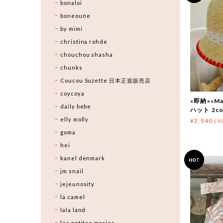
bonaloi
boneoune
by mimi
christina rohde
chouchou shasha
chunks
Coucou Suzette 日本正規販売店
coycoya
«即納»«Ma
daily bebe
ハット 2co
elly molly
¥2,940
(3
goma
hei
kanel denmark
jm snail
jejeunosity
la camel
lala land
les petites maries