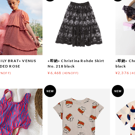
ILY BRAT» VENUS
«即納» Christina Rohde Skirt
«即納» Chr
ADED ROSE
No. 218 black
black
¥6,468
¥2,376
0%OFF)
(40%OFF)
(4