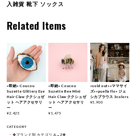
入雑貨 靴下 ソックス
Related Items
«即納» Coucou
«即納» Coucou
«sold out»«ママサイ
Suzette Glittery Eye
Suzette Bee Mini
ズ»«puella flo» ジェ
Hair Claw ククシュゼ
Hair Claw ククシュゼ
シカブラウス 3colors
ット ヘアアクセサリ
ット ヘアアクセサリ
¥5,900
ー
ー
¥2,425
¥1,475
CATEGORY
✤ブランド別 カテゴリ A→Z✤