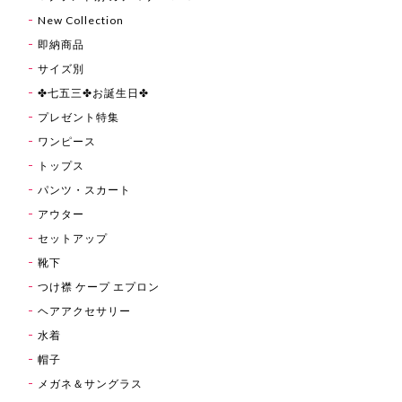
New Collection
即納商品
サイズ別
✤七五三✤お誕生日✤
プレゼント特集
ワンピース
トップス
パンツ・スカート
アウター
セットアップ
靴下
つけ襟 ケープ エプロン
ヘアアクセサリー
水着
帽子
メガネ＆サングラス