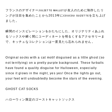
フランスのデザイナーᴊᴜʟɪᴇᴛᴛᴇ ᴍᴀʟʟᴇᴛが友人のために制作したリ
ングが注目を集めたことから2013年にᴄᴏᴜᴄᴏᴜ sᴜᴢᴇᴛᴛᴇを立ち上げ
ました⁡。
⁡
瞬間のインスピレーションをかたちにした、オリジナリティあふれ
るソックスや瞬く間にコーディネートを明るくするアクセサリーま
で、キッチュなコレクションは一度見たら忘れられません⁡。
Original socks with a cat motif disguised as a little ghost (so
not terrifying) on ​​a pretty purple background. These furballs
have found a quality disguise for Halloween, especially
since it glows in the night, yes yes! Once the lights go out,
your feet will undoubtedly become the stars of the evening.
GHOST CAT SOCKS
ハローウィン限定のゴーストキャットソックス