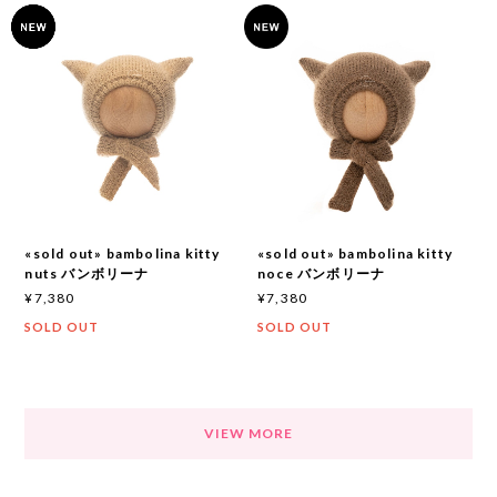
«sold out» bambolina kitty
«sold out» bambolina kitty
nuts バンボリーナ
noce バンボリーナ
¥7,380
¥7,380
SOLD OUT
SOLD OUT
VIEW MORE