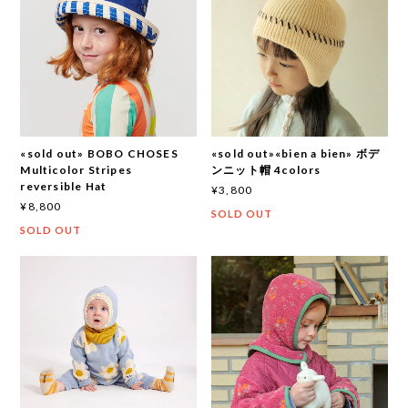
«sold out» BOBO CHOSES
«sold out»«bien a bien» ボデ
Multicolor Stripes
ンニット帽 4colors
reversible Hat
¥3,800
¥8,800
SOLD OUT
SOLD OUT