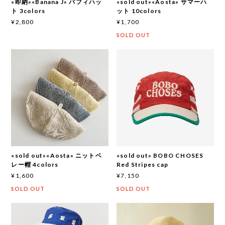
«即納»«Banana J» パフィハッ
«sold out»«Aosta» サマーハ
ト 3colors
ット 10colors
¥2,800
¥1,700
SOLD OUT
«sold out»«Aosta» ニットベ
«sold out» BOBO CHOSES
レー帽 4colors
Red Stripes cap
¥1,600
¥7,150
SOLD OUT
SOLD OUT