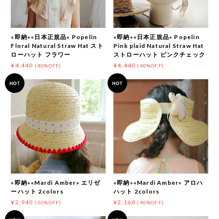
«即納»«日本正規品» Popelin
«即納»«日本正規品» Popelin
Floral Natural Straw Hat スト
Pink plaid Natural Straw Hat
ローハット フラワー
ストローハット ピンクチェック
¥4,440
¥4,440
(40%OFF)
(40%OFF)
«即納»«Mardi Amber» エリゼ
«即納»«Mardi Amber» アロハ
ーハット 2colors
ハット 2colors
¥2,940
¥2,160
(30%OFF)
(40%OFF)