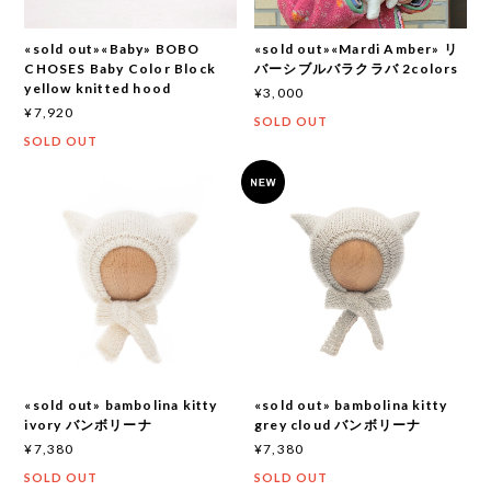
«sold out»«Baby» BOBO
«sold out»«Mardi Amber» リ
CHOSES Baby Color Block
バーシブルバラクラバ 2colors
yellow knitted hood
¥3,000
¥7,920
SOLD OUT
SOLD OUT
«sold out» bambolina kitty
«sold out» bambolina kitty
ivory バンボリーナ
grey cloud バンボリーナ
¥7,380
¥7,380
SOLD OUT
SOLD OUT