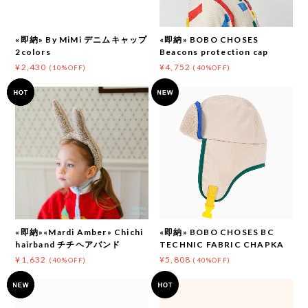
«即納» By MiMi デニムキャップ
«即納» BOBO CHOSES
2colors
Beacons protection cap
¥2,430
¥4,752
(10%OFF)
(40%OFF)
«即納»«Mardi Amber» Chichi
«即納» BOBO CHOSES BC
hairband チチヘアバンド
TECHNIC FABRIC CHAPKA
¥1,632
¥5,808
(40%OFF)
(40%OFF)