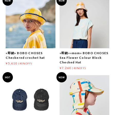
«即納» BOBO CHOSES
«即納»«mom» BOBO CHOSES
Checkered crochet hat
Sea Flower Colour Block
Checked Hat
¥5,610
(40%OFF)
¥7,260
(40%OFF)