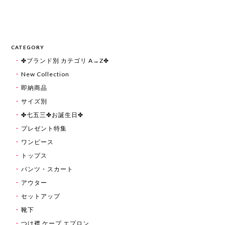
CATEGORY
✤ブランド別 カテゴリ A→Z✤
New Collection
即納商品
サイズ別
✤七五三✤お誕生日✤
プレゼント特集
ワンピース
トップス
パンツ・スカート
アウター
セットアップ
靴下
つけ襟 ケープ エプロン