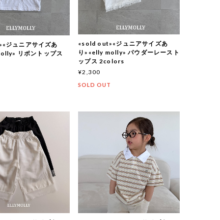
«sold out»«ジュニアサイズあ
out»«ジュニアサイズあ
り»«elly molly» パウダーレースト
 molly» リボントップス
ップス 2colors
¥2,300
SOLD OUT
T