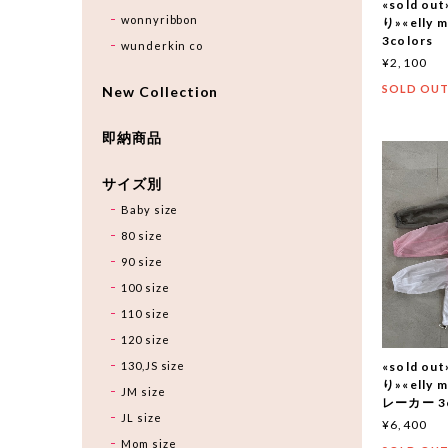
«sold 
wonnyribbon
り»«elly
3colors
wunderkin co
¥2,100
SOLD OU
New Collection
即納商品
サイズ別
Baby size
80 size
90 size
100 size
110 size
120 size
130,JS size
«sold 
り»«elly
JM size
レーカー 3c
JL size
¥6,400
Mom size