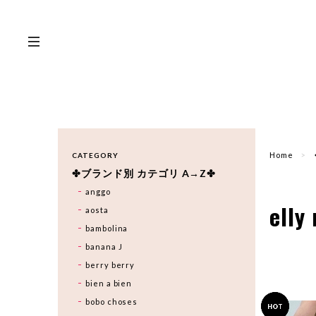
Home
CATEGORY
✤ブランド別 カテゴリ A→Z✤
anggo
elly
aosta
bambolina
banana J
berry berry
bien a bien
bobo choses