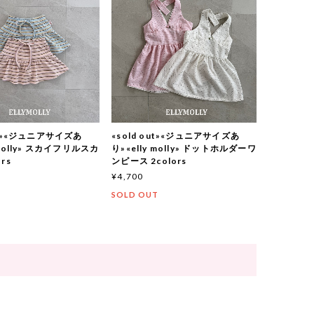
out»«ジュニアサイズあ
«sold out»«ジュニアサイズあ
 molly» スカイフリルスカ
り»«elly molly» ドットホルダーワ
rs
ンピース 2colors
¥4,700
T
SOLD OUT