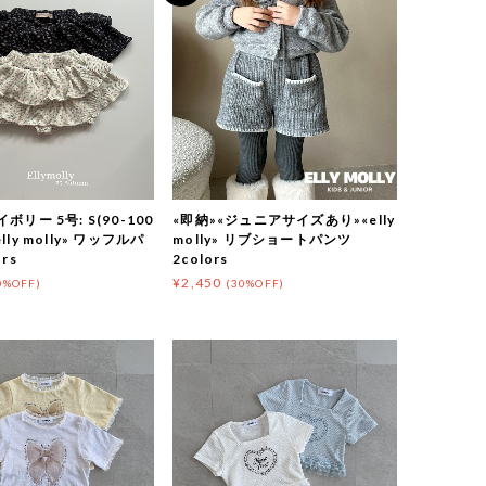
ボリー 5号: S(90-100
«即納»«ジュニアサイズあり»«elly
lly molly» ワッフルパ
molly» リブショートパンツ
rs
2colors
¥2,450
0%OFF)
(30%OFF)