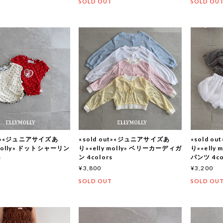
T
SOLD OUT
SOLD OU
out»«ジュニアサイズあ
«sold out»«ジュニアサイズあ
«sold 
 molly» ドットシャーリン
り»«elly molly» ベリーカーディガ
り»«elly
s
ン 4colors
パンツ 4co
¥3,800
¥3,200
T
SOLD OUT
SOLD OU