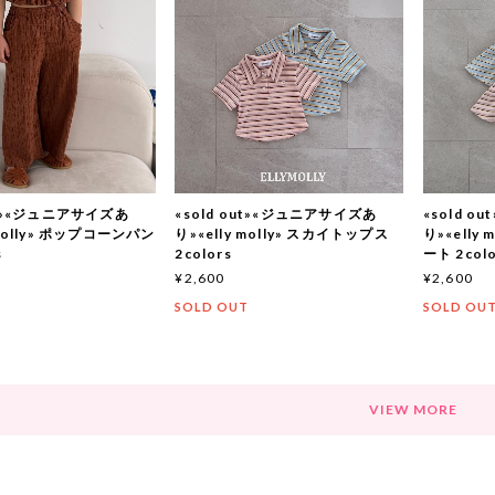
out»«ジュニアサイズあ
«sold out»«ジュニアサイズあ
«sold 
 molly» ポップコーンパン
り»«elly molly» スカイトップス
り»«elly
s
2colors
ート 2colo
¥2,600
¥2,600
T
SOLD OUT
SOLD OU
VIEW MORE