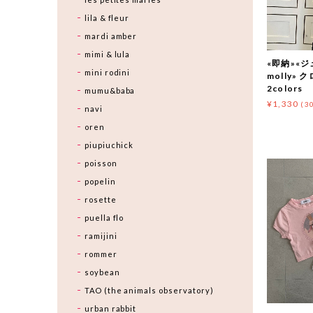
lila & fleur
mardi amber
mimi & lula
«即納»«ジ
mini rodini
molly»
2colors
mumu&baba
¥1,330
(3
navi
oren
piupiuchick
poisson
popelin
rosette
puella flo
ramijini
rommer
soybean
TAO (the animals observatory)
urban rabbit