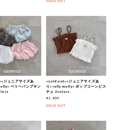
T
SOLD OUT
out»«ジュニアサイズあ
«sold out»«ジュニアサイズあ
 molly» ベリーパンプキン
り»«elly molly» ポップコーンビス
lors
チェ 2colors
¥2,400
T
SOLD OUT