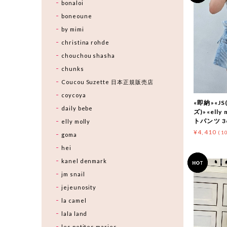
bonaloi
boneoune
by mimi
christina rohde
chouchou shasha
chunks
Coucou Suzette 日本正規販売店
coycoya
«即納»«JS
daily bebe
ズ)»«ell
トパンツ 3c
elly molly
¥4,410
(1
goma
hei
kanel denmark
jm snail
jejeunosity
la camel
lala land
les petites maries