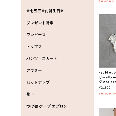
SOLD OU
✤七五三✤お誕生日✤
プレゼント特集
ワンピース
トップス
パンツ・スカート
アウター
«sold 
り»«elly
グ 2color
セットアップ
¥2,200
靴下
SOLD OU
つけ襟 ケープ エプロン