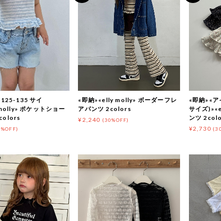
(125-135 サイ
«即納»«elly molly» ボーダーフレ
«即納»«アイ
y molly» ポケットショー
アパンツ 2colors
サイズ)»«e
olors
ンツ 2colo
¥2,240
(30%OFF)
¥2,730
0%OFF)
(3