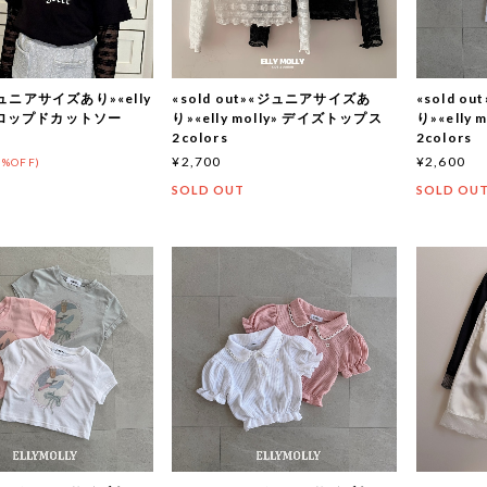
ュニアサイズあり»«elly
«sold out»«ジュニアサイズあ
«sold 
 クロップドカットソー
り»«elly molly» デイズトップス
り»«elly
2colors
2colors
¥2,700
¥2,600
0%OFF)
SOLD OUT
SOLD OU