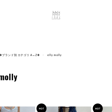
✤ブランド別 カテゴリ A→Z✤
elly molly
 molly