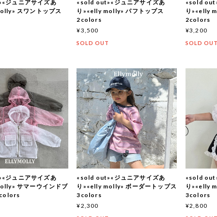
out»«ジュニアサイズあ
«sold out»«ジュニアサイズあ
«sold 
 molly» スワントップス
り»«elly molly» パフトップス
り»«elly
2colors
2colors
¥3,500
¥3,200
T
SOLD OUT
SOLD OU
out»«ジュニアサイズあ
«sold out»«ジュニアサイズあ
«sold 
 molly» サマーウインドブ
り»«elly molly» ボーダートップス
り»«elly
olors
3colors
3colors
¥2,300
¥2,800