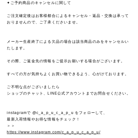
✦ご予約商品のキャンセルに関して
ご注文確定後はお客様都合によるキャンセル・返品・交換は承って
おりませんので、ご了承くださいませ。
メーカー生産終了による欠品の場合は該当商品のみをキャンセルい
たします。
その際、ご返金先の情報をご提示お願いする場合がございます。
すべての方が気持ちよくお買い物できるよう、心がけております。
ご不明な点がございましたら
ショップのチャット、LINE公式アカウントまでお問合せください。
instagramで @c_a_p_u_c_a_p_u をフォローして、
最新入荷情報やお得な情報をチェック！
＞＞
https://www.instagram.com/c_a_p_u_c_a_p_u/