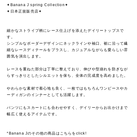
✦Banana J spring Collection✦
✦日本正規販売店✦
細かなストライプ柄にレース仕上げを添えたデイリートップスで
す。
シンプルなボーダーデザインにネックラインや袖口、裾に沿って繊
細なレースディテールをプラスし、カジュアルながらも愛らしい雰
囲気を演出します。
レースを重ねた部分は丁寧に整えており、伸びや型崩れを防ぎなが
らすっきりとしたシルエットを保ち、全体の完成度を高めました。
やわらかな素材で着心地も良く、一枚ではもちろんワンピースやカ
ーディガンのインナーとしても活躍します。
パンツにもスカートにも合わせやすく、デイリーからお出かけまで
幅広く使えるアイテムです。
*Banana Jのその他の商品はこちらをclick!