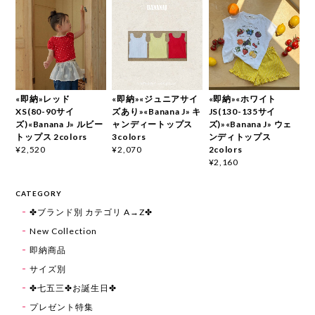
«即納»レッド
«即納»«ジュニアサイ
«即納»«ホワイト
XS(80-90サイ
ズあり»«Banana J» キ
JS(130-135サイ
ズ)«Banana J» ルビー
ャンディートップス
ズ)»«Banana J» ウェ
トップス 2colors
3colors
ンディトップス
2colors
¥2,520
¥2,070
¥2,160
CATEGORY
✤ブランド別 カテゴリ A→Z✤
New Collection
即納商品
サイズ別
✤七五三✤お誕生日✤
プレゼント特集