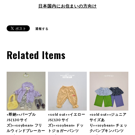
日本国内にお住まいの方向け
通報する
Related Items
«即納»«パープル
«sold out»«イエロー
«sold out»«ジュニア
JS(130 サイ
JS(130 サイ
サイズあ
ズ)»«soybean» フリ
ズ)»«soybean» ドッ
り»«soybean» チェッ
ルウィンドブレーカー
トジョガーパンツ
クパンプキンパンツ