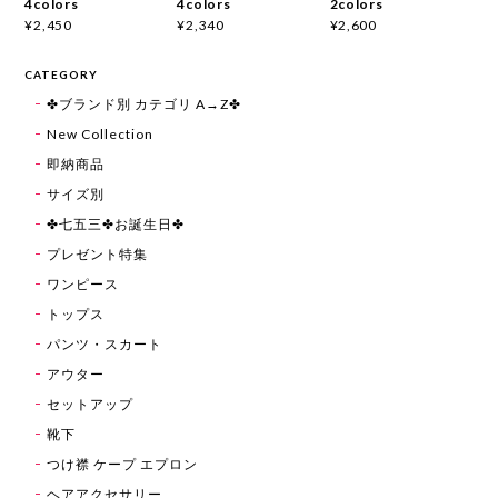
4colors
4colors
2colors
¥2,450
¥2,340
¥2,600
CATEGORY
✤ブランド別 カテゴリ A→Z✤
New Collection
即納商品
サイズ別
✤七五三✤お誕生日✤
プレゼント特集
ワンピース
トップス
パンツ・スカート
アウター
セットアップ
靴下
つけ襟 ケープ エプロン
ヘアアクセサリー