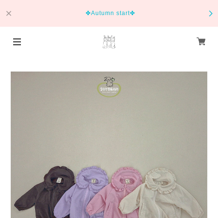
✤Autumn start✤