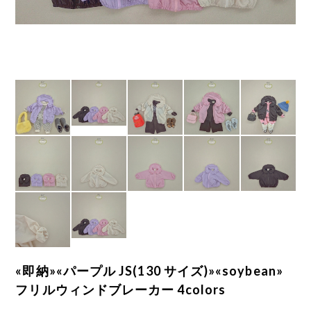
«即納»«パープル JS(130 サイズ)»«soybean»
フリルウィンドブレーカー 4colors