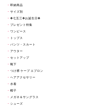
即納商品
サイズ別
✤七五三✤お誕生日✤
プレゼント特集
ワンピース
トップス
パンツ・スカート
アウター
セットアップ
靴下
つけ襟 ケープ エプロン
ヘアアクセサリー
水着
帽子
メガネ＆サングラス
シューズ