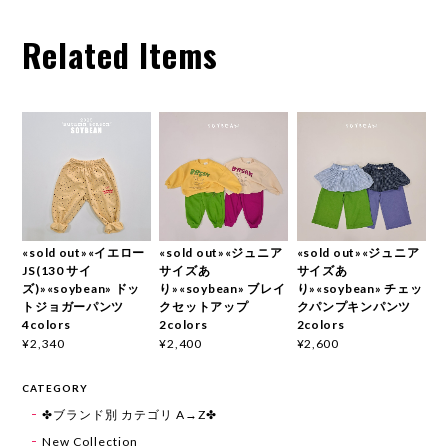
Related Items
«sold out»«イエロー
«sold out»«ジュニア
«sold out»«ジュニア
JS(130 サイ
サイズあ
サイズあ
ズ)»«soybean» ドッ
り»«soybean» ブレイ
り»«soybean» チェッ
トジョガーパンツ
クセットアップ
クパンプキンパンツ
4colors
2colors
2colors
¥2,340
¥2,400
¥2,600
CATEGORY
✤ブランド別 カテゴリ A→Z✤
New Collection