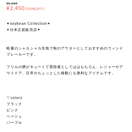
¥3,500
¥2,450
(30%OFF)
✦soybean Collection✦
✦日本正規販売店✦
軽量のシャカシャカ生地で秋のアウターとしておすすめのウィンド
ブレーカーです。
フリルの襟がキュートで普段着としてははもちろん、レジャーやア
ウトドア、日常のちょっとした移動にも便利なアイテムです。
▽colors
ブラック
ピンク
ベージュ
パープル