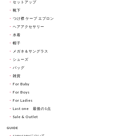
セットアップ
靴下
つけ襟 ケープ エプロン
ヘアアクセサリー
水着
帽子
メガネ＆サングラス
シューズ
バッグ
雑貨
For Baby
For Boys
For Ladies
Last one 最後の1点
Sale & Outlet
GUIDE
capucapuについて