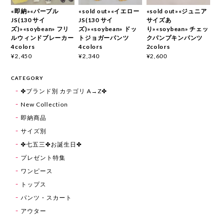
«即納»«パープル
«sold out»«イエロー
«sold out»«ジュニア
JS(130 サイ
JS(130 サイ
サイズあ
ズ)»«soybean» フリ
ズ)»«soybean» ドッ
り»«soybean» チェッ
ルウィンドブレーカー
トジョガーパンツ
クパンプキンパンツ
4colors
4colors
2colors
¥2,450
¥2,340
¥2,600
CATEGORY
✤ブランド別 カテゴリ A→Z✤
New Collection
即納商品
サイズ別
✤七五三✤お誕生日✤
プレゼント特集
ワンピース
トップス
パンツ・スカート
アウター