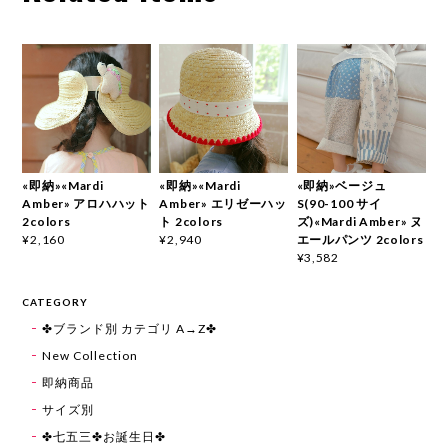
«即納»«Mardi
«即納»«Mardi
«即納»ベージュ
Amber» アロハハット
Amber» エリゼーハッ
S(90-100 サイ
2colors
ト 2colors
ズ)«Mardi Amber» ヌ
エールパンツ 2colors
¥2,160
¥2,940
¥3,582
CATEGORY
✤ブランド別 カテゴリ A→Z✤
New Collection
即納商品
サイズ別
✤七五三✤お誕生日✤