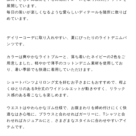
展開しています。
毎日の装いが楽しくなるような愛らしいディテールを随所に散りば
めています。
デイリーコーデに取り入れやすい、夏にぴったりのライトデニムパ
ンツです。
カラーは爽やかなライトブルーと、落ち着いたネイビーの2色をご
用意しました。軽やかで薄手のコットンデニム素材を使用してお
り、暑い季節でも快適に着用していただけます。
ショートパンツよりロング丈を好むお子さまにもおすすめで、程よ
くゆとりのある9分丈のワイドシルエットが動きやすく、リラック
ス感のある着こなしを楽しめます。
ウエストはやわらかなゴム仕様で、お腹まわりを締め付けにくく快
適なはき心地に。ブラウスと合わせればガーリーに、Tシャツと合
わせればカジュアルにと、さまざまなスタイルに合わせやすいアイ
テムです。