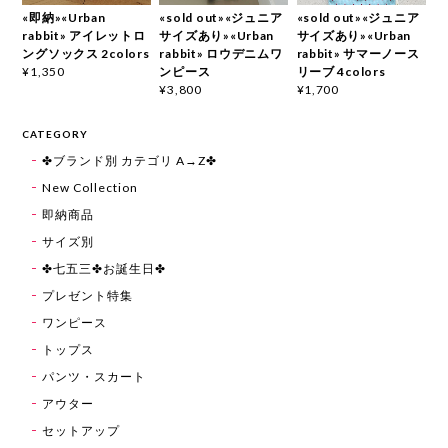
«即納»«Urban
«sold out»«ジュニア
«sold out»«ジュニア
rabbit» アイレットロ
サイズあり»«Urban
サイズあり»«Urban
ングソックス 2colors
rabbit» ロウデニムワ
rabbit» サマーノース
ンピース
リーブ 4colors
¥1,350
¥3,800
¥1,700
CATEGORY
✤ブランド別 カテゴリ A→Z✤
New Collection
即納商品
サイズ別
✤七五三✤お誕生日✤
プレゼント特集
ワンピース
トップス
パンツ・スカート
アウター
セットアップ