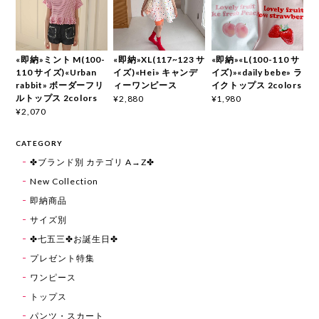
«即納»ミント M(100-
«即納»XL(117~123 サ
«即納»«L(100-110 サ
110 サイズ)«Urban
イズ)«Hei» キャンデ
イズ)»«daily bebe» ラ
rabbit» ボーダーフリ
ィーワンピース
イクトップス 2colors
ルトップス 2colors
¥2,880
¥1,980
¥2,070
CATEGORY
✤ブランド別 カテゴリ A→Z✤
New Collection
即納商品
サイズ別
✤七五三✤お誕生日✤
プレゼント特集
ワンピース
トップス
パンツ・スカート