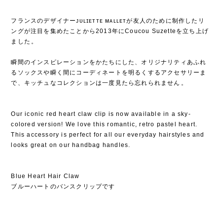
フランスのデザイナーᴊᴜʟɪᴇᴛᴛᴇ ᴍᴀʟʟᴇᴛが友人のために制作したリ
ングが注目を集めたことから2013年にCoucou Suzetteを立ち上げ
ました⁡。
⁡
瞬間のインスピレーションをかたちにした、オリジナリティあふれ
るソックスや瞬く間にコーディネートを明るくするアクセサリーま
で、キッチュなコレクションは一度見たら忘れられません⁡。
Our iconic red heart claw clip is now available in a sky-
colored version! We love this romantic, retro pastel heart.
This accessory is perfect for all our everyday hairstyles and
looks great on our handbag handles.
Blue Heart Hair Claw
ブルーハートのバンスクリップです