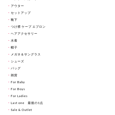
アウター
セットアップ
靴下
つけ襟 ケープ エプロン
ヘアアクセサリー
水着
帽子
メガネ＆サングラス
シューズ
バッグ
雑貨
For Baby
For Boys
For Ladies
Last one 最後の1点
Sale & Outlet