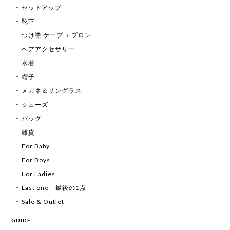
セットアップ
靴下
つけ襟 ケープ エプロン
ヘアアクセサリー
水着
帽子
メガネ＆サングラス
シューズ
バッグ
雑貨
For Baby
For Boys
For Ladies
Last one 最後の1点
Sale & Outlet
GUIDE