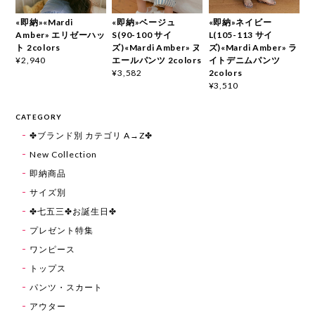
«即納»«Mardi
«即納»ベージュ
«即納»ネイビー
Amber» エリゼーハッ
S(90-100 サイ
L(105-113 サイ
ト 2colors
ズ)«Mardi Amber» ヌ
ズ)«Mardi Amber» ラ
エールパンツ 2colors
イトデニムパンツ
¥2,940
2colors
¥3,582
¥3,510
CATEGORY
✤ブランド別 カテゴリ A→Z✤
New Collection
即納商品
サイズ別
✤七五三✤お誕生日✤
プレゼント特集
ワンピース
トップス
パンツ・スカート
アウター