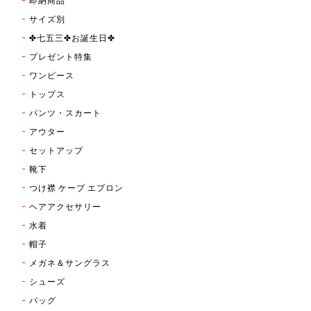
即納商品
サイズ別
✤七五三✤お誕生日✤
プレゼント特集
ワンピース
トップス
パンツ・スカート
アウター
セットアップ
靴下
つけ襟 ケープ エプロン
ヘアアクセサリー
水着
帽子
メガネ＆サングラス
シューズ
バッグ