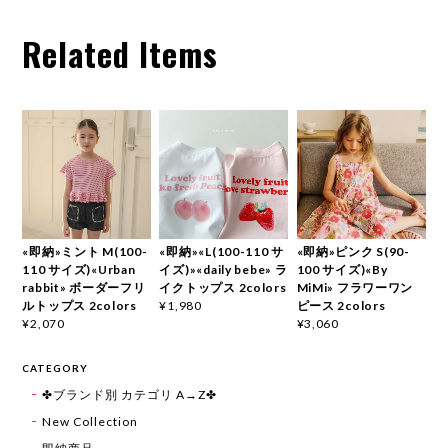
Related Items
«即納»ミント M(100-
«即納»«L(100-110 サ
«即納»ピンク S(90-
110 サイズ)«Urban
イズ)»«daily bebe» ラ
100 サイズ)«By
rabbit» ボーダーフリ
イクトップス 2colors
MiMi» フラワーワン
ルトップス 2colors
ピース 2colors
¥1,980
¥2,070
¥3,060
CATEGORY
✤ブランド別 カテゴリ A→Z✤
New Collection