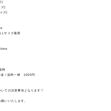
ズ)
イズ)
サイズ)
ze
kg Lサイズ着用
 time
送料
送 / 送料一律 1000円
ついての注意事項となります▽
お願いいたします。