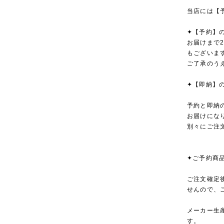
当店には【
✦【予約】
お届けまで
もございま
ご了承のう
✦【即納】
予約と即納
お届けにな
別々にご注
✦ご予約商
ご注文確定
せんので、
メーカー生
す。