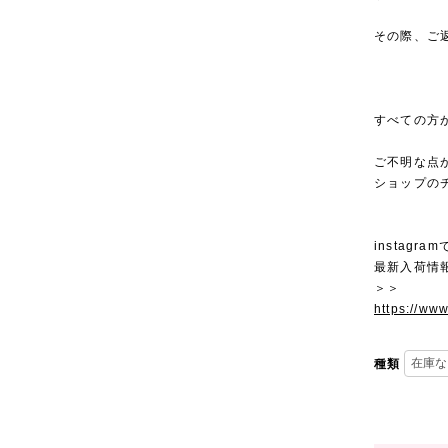
その際、ご
すべての方
ご不明な点
ショップの
instagra
最新入荷情
＞＞
https://ww
種類