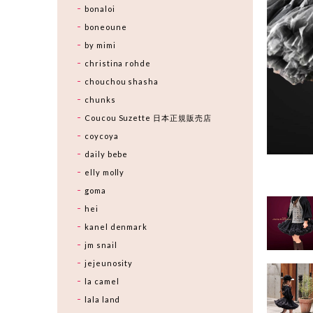
bonaloi
boneoune
by mimi
christina rohde
chouchou shasha
chunks
Coucou Suzette 日本正規販売店
coycoya
daily bebe
elly molly
goma
hei
kanel denmark
jm snail
jejeunosity
la camel
lala land