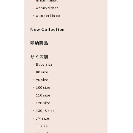
urban rabbit
wonnyribbon
wunderkin co
New Collection
即納商品
サイズ別
Baby size
80 size
90 size
100 size
110 size
120 size
130,JS size
JM size
JL size