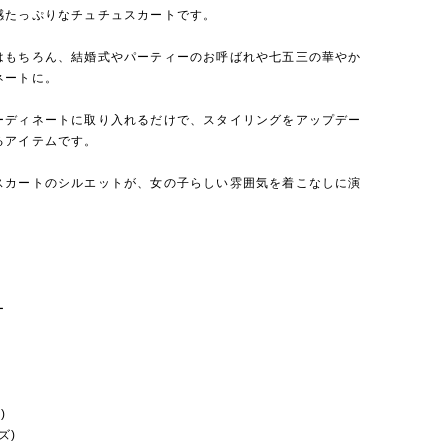
感たっぷりなチュチュスカートです。
はもちろん、結婚式やパーティーのお呼ばれや七五三の華やか
ネートに。
ーディネートに取り入れるだけで、スタイリングをアップデー
るアイテムです。
スカートのシルエットが、女の子らしい雰囲気を着こなしに演
ー
)
ズ)