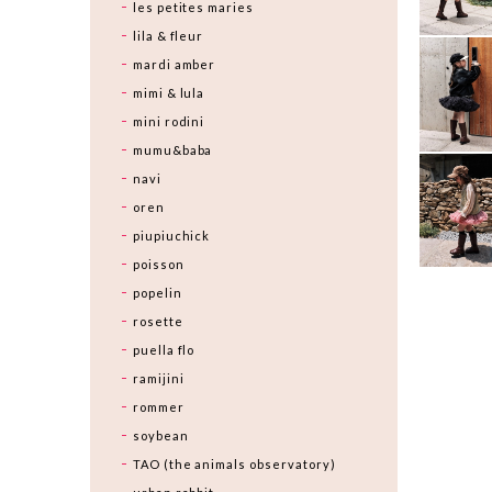
les petites maries
lila & fleur
mardi amber
mimi & lula
mini rodini
mumu&baba
navi
oren
piupiuchick
poisson
popelin
rosette
puella flo
ramijini
rommer
soybean
TAO (the animals observatory)