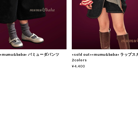
ut»«mumu&baba» バミューダパンツ
«sold out»«mumu&baba» ラップ
2colors
¥4,400