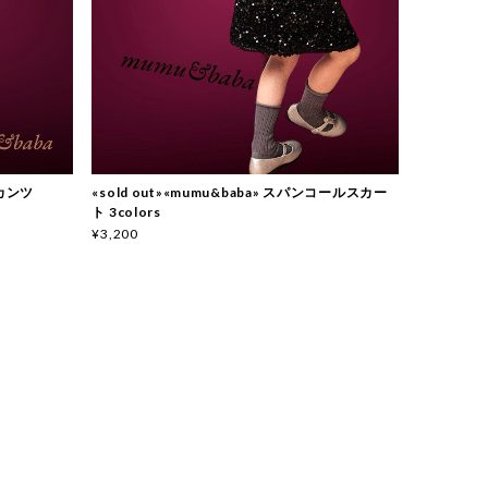
スカンツ
«sold out»«mumu&baba» スパンコールスカー
ト 3colors
¥3,200