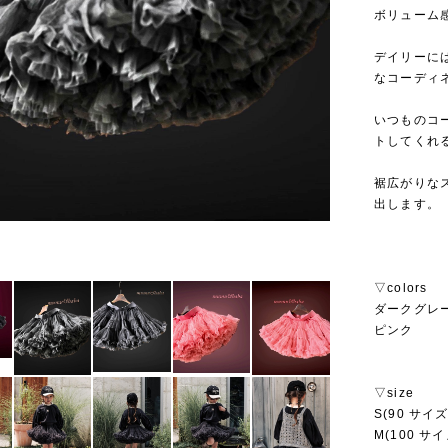
ボリューム
デイリーに
なコーディ
いつものコ
トしてくれ
裾広がりな
出します。
▽colors
ダークグレ
ピンク
▽size
S(90 サイズ
M(100 サイ