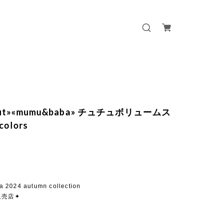
 out»«mumu&baba» チュチュボリュームス
olors
 2024 autumn collection
販売店✦