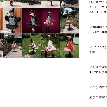
L(110 サイ
XL(120 サ
2XL(130 
▽model si
112cm 18
▽Shipping
予約
▽配送方法/
✤ヤマト便発
▽ご予約に
必ずご確認