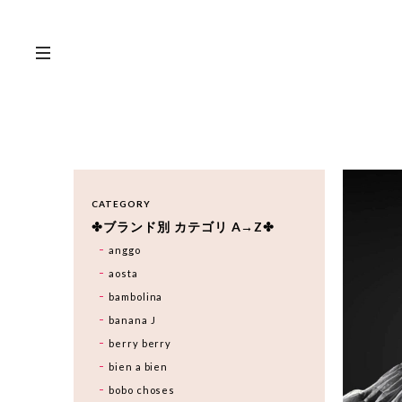
CATEGORY
✤ブランド別 カテゴリ A→Z✤
anggo
aosta
bambolina
banana J
berry berry
bien a bien
bobo choses