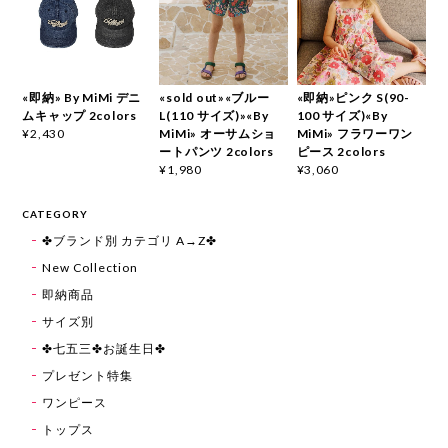
«即納» By MiMi デニ
«sold out»«ブルー
«即納»ピンク S(90-
ムキャップ 2colors
L(110 サイズ)»«By
100 サイズ)«By
MiMi» オーサムショ
MiMi» フラワーワン
¥2,430
ートパンツ 2colors
ピース 2colors
¥1,980
¥3,060
CATEGORY
✤ブランド別 カテゴリ A→Z✤
New Collection
即納商品
サイズ別
✤七五三✤お誕生日✤
プレゼント特集
ワンピース
トップス