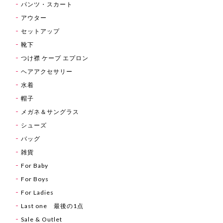
パンツ・スカート
アウター
セットアップ
靴下
つけ襟 ケープ エプロン
ヘアアクセサリー
水着
帽子
メガネ＆サングラス
シューズ
バッグ
雑貨
For Baby
For Boys
For Ladies
Last one 最後の1点
Sale & Outlet