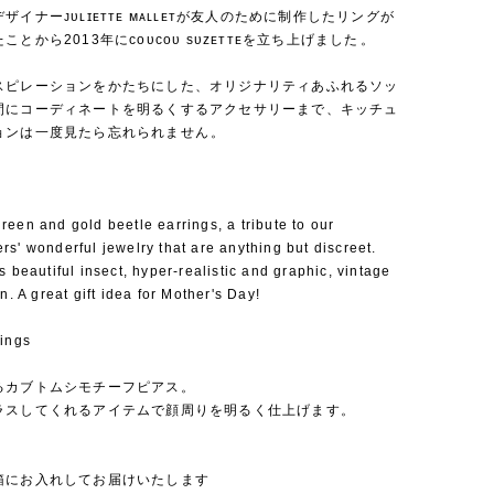
ザイナーᴊᴜʟɪᴇᴛᴛᴇ ᴍᴀʟʟᴇᴛが友人のために制作したリングが
とから2013年にᴄᴏᴜᴄᴏᴜ sᴜᴢᴇᴛᴛᴇを立ち上げました⁡。
スピレーションをかたちにした、オリジナリティあふれるソッ
間にコーディネートを明るくするアクセサリーまで、キッチュ
ョンは一度見たら忘れられません⁡。
een and gold beetle earrings, a tribute to our
s' wonderful jewelry that are anything but discreet.
s beautiful insect, hyper-realistic and graphic, vintage
on. A great gift idea for Mother's Day!
rings
るカブトムシモチーフピアス。
ラスしてくれるアイテムで顔周りを明るく仕上げます。
箱にお入れしてお届けいたします