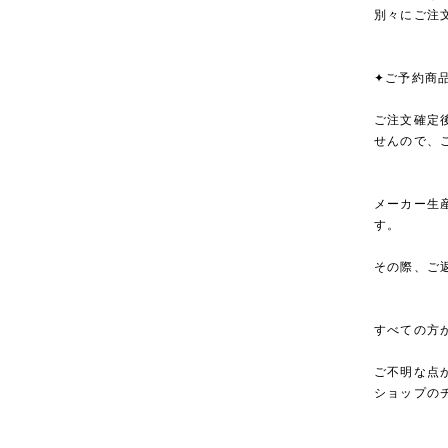
別々にご注
✦ご予約商
ご注文確定
せんので、
メーカー生
す。
その際、ご
すべての方
ご不明な点
ショップの