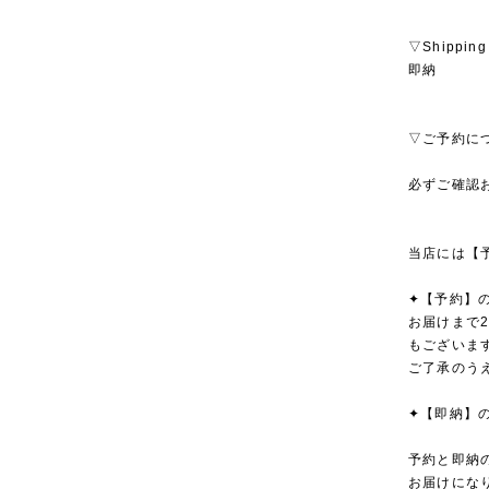
▽Shipping
即納
▽ご予約に
必ずご確認
当店には【
✦【予約】
お届けまで
もございま
ご了承のう
✦【即納】
予約と即納
お届けにな