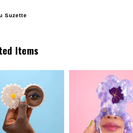
u Suzette
ted Items