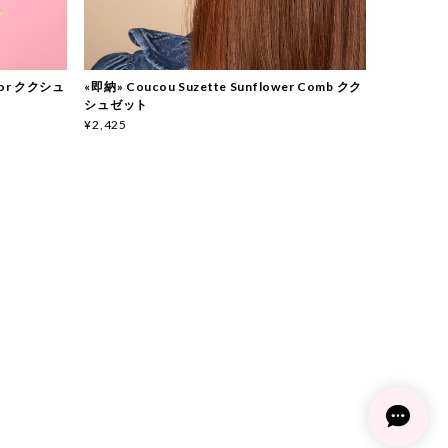
rror ククシュ
«即納» Coucou Suzette Sunflower Comb クク
シュゼット
¥2,425