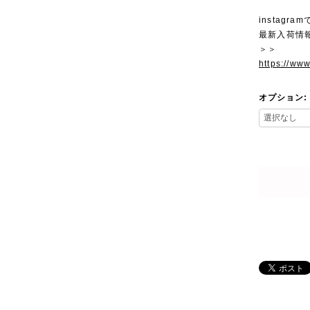
instagra
最新入荷情
＞＞
https://ww
オプション: