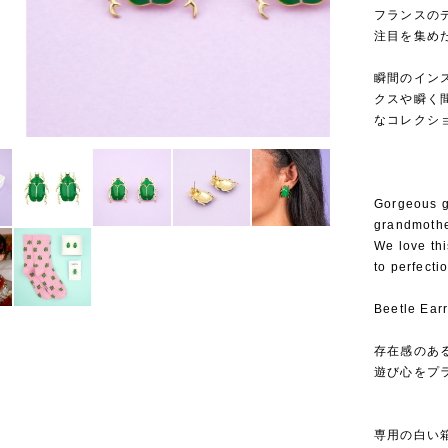
フランスのデ
注目を集めたこ
⁡
瞬間のイン
クスや瞬く
なコレクシ
Gorgeous gr
grandmother
We love thi
to perfecti
Beetle Ear
存在感のあ
遊び心をプ
専用の白い