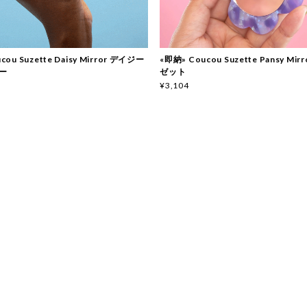
cou Suzette Daisy Mirror デイジー
«即納» Coucou Suzette Pansy Mi
ー
ゼット
¥3,104