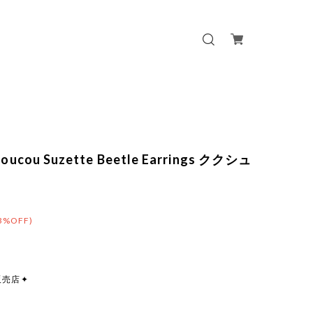
oucou Suzette Beetle Earrings ククシュ
3%OFF)
販売店✦