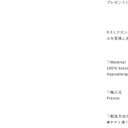
プレゼント
0.3ミク
ルを直接ふ
▽Material
100% brass
Hypoallerge
▽輸入元
France
▽配送方法/
✤ヤマト便 /