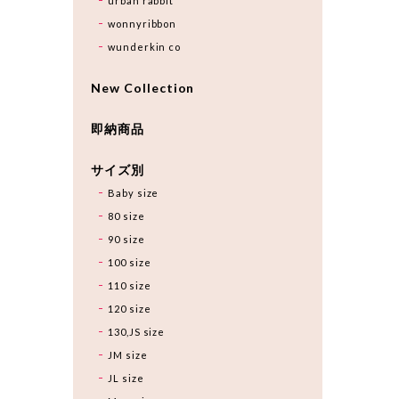
urban rabbit
wonnyribbon
wunderkin co
New Collection
即納商品
サイズ別
Baby size
80 size
90 size
100 size
110 size
120 size
130,JS size
JM size
JL size