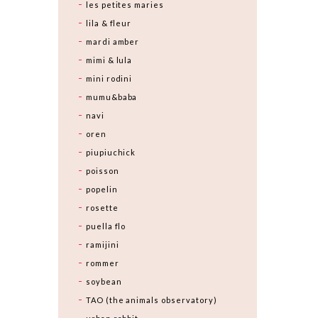
les petites maries
lila & fleur
mardi amber
mimi & lula
mini rodini
mumu&baba
navi
oren
piupiuchick
poisson
popelin
rosette
puella flo
ramijini
rommer
soybean
TAO (the animals observatory)