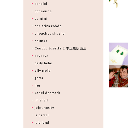
bonaloi
boneoune
by mimi
christina rohde
chouchou shasha
chunks
Coucou Suzette 日本正規販売店
coycoya
daily bebe
elly molly
goma
hei
kanel denmark
jm snail
jejeunosity
la camel
lala land