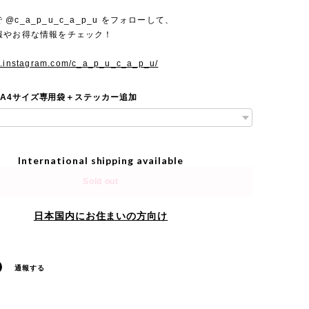
mで @c_a_p_u_c_a_p_u をフォローして、
報やお得な情報をチェック！
w.instagram.com/c_a_p_u_c_a_p_u/
 A4サイズ専用袋＋ステッカー追加
International shipping available
Sold out
日本国内にお住まいの方向け
通報する