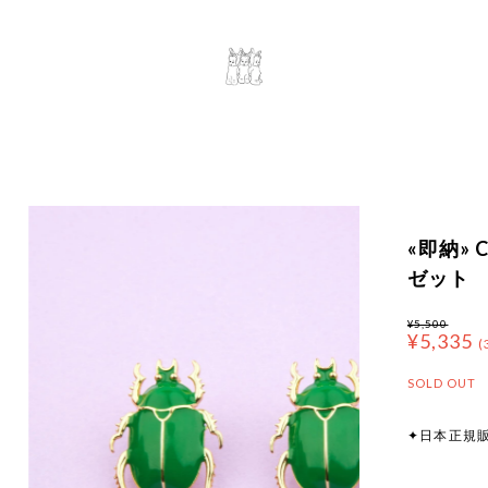
«即納» C
ゼット
¥5,500
¥5,335
(
SOLD OUT
✦日本正規