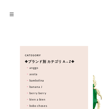
CATEGORY
✤ブランド別 カテゴリ A→Z✤
anggo
aosta
bambolina
banana J
berry berry
bien a bien
bobo choses