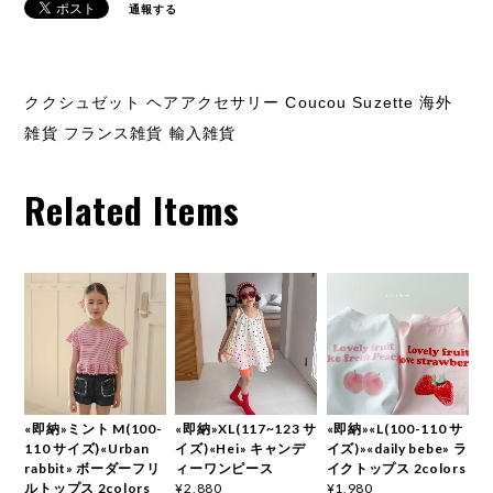
通報する
ククシュゼット ヘアアクセサリー Coucou Suzette 海外
雑貨 フランス雑貨 輸入雑貨
Related Items
«即納»ミント M(100-
«即納»XL(117~123 サ
«即納»«L(100-110 サ
110 サイズ)«Urban
イズ)«Hei» キャンデ
イズ)»«daily bebe» ラ
rabbit» ボーダーフリ
ィーワンピース
イクトップス 2colors
ルトップス 2colors
¥2,880
¥1,980