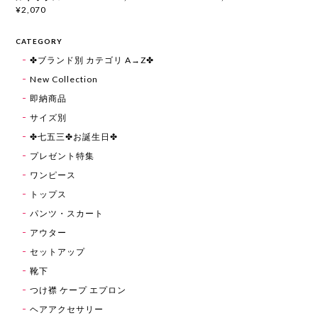
¥2,070
CATEGORY
✤ブランド別 カテゴリ A→Z✤
New Collection
即納商品
サイズ別
✤七五三✤お誕生日✤
プレゼント特集
ワンピース
トップス
パンツ・スカート
アウター
セットアップ
靴下
つけ襟 ケープ エプロン
ヘアアクセサリー