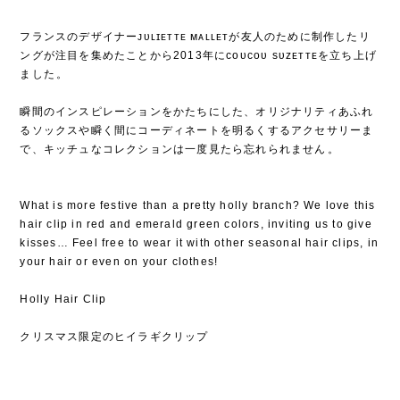
フランスのデザイナーᴊᴜʟɪᴇᴛᴛᴇ ᴍᴀʟʟᴇᴛが友人のために制作したリ
ングが注目を集めたことから2013年にᴄᴏᴜᴄᴏᴜ sᴜᴢᴇᴛᴛᴇを立ち上げ
ました⁡。
⁡
瞬間のインスピレーションをかたちにした、オリジナリティあふれ
るソックスや瞬く間にコーディネートを明るくするアクセサリーま
で、キッチュなコレクションは一度見たら忘れられません⁡。
What is more festive than a pretty holly branch? We love this
hair clip in red and emerald green colors, inviting us to give
kisses… Feel free to wear it with other seasonal hair clips, in
your hair or even on your clothes!
Holly Hair Clip
クリスマス限定のヒイラギクリップ