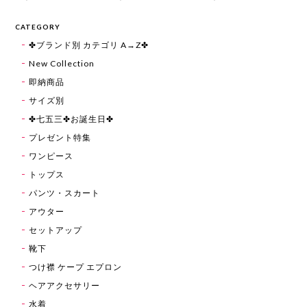
CATEGORY
✤ブランド別 カテゴリ A→Z✤
New Collection
即納商品
サイズ別
✤七五三✤お誕生日✤
プレゼント特集
ワンピース
トップス
パンツ・スカート
アウター
セットアップ
靴下
つけ襟 ケープ エプロン
ヘアアクセサリー
水着