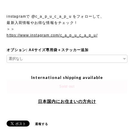
instagramで @c_a_p_u_c_a_p_u をフォローして、
最新入荷情報やお得な情報をチェック！
＞＞
https://www.instagram.com/c_a_p_u_c_a_p_u/
オプション: A4サイズ専用袋＋ステッカー追加
International shipping available
Sold out
日本国内にお住まいの方向け
通報する