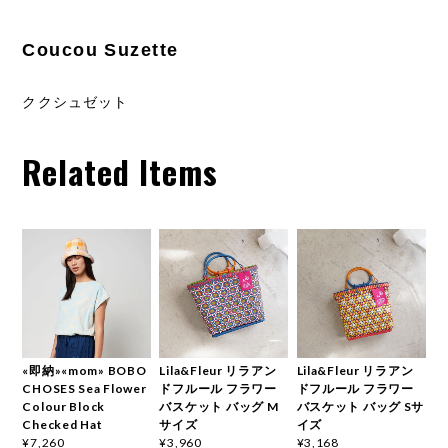
Coucou Suzette
ククシュゼット
Related Items
«即納»«mom» BOBO
Lila&Fleur リラアン
Lila&Fleur リラアン
CHOSES Sea Flower
ドフルール フラワー
ドフルール フラワー
Colour Block
バスケット バッグ M
バスケット バッグ Sサ
Checked Hat
サイズ
イズ
¥7,260
¥3,960
¥3,168