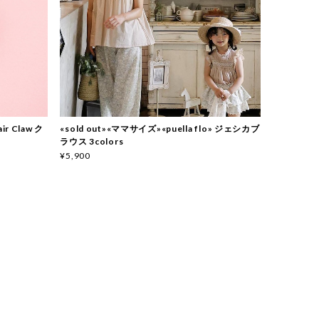
ir Claw ク
«sold out»«ママサイズ»«puella flo» ジェシカブ
ラウス 3colors
¥5,900