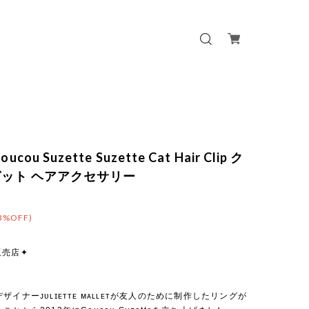
ucou Suzette Suzette Cat Hair Clip ク
ット ヘアアクセサリー
3%OFF)
販売店✦
ザイナーᴊᴜʟɪᴇᴛᴛᴇ ᴍᴀʟʟᴇᴛが友人のために制作したリングが