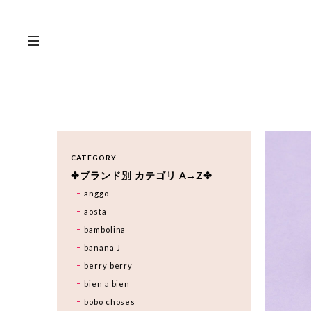
CATEGORY
✤ブランド別 カテゴリ A→Z✤
anggo
aosta
bambolina
banana J
berry berry
bien a bien
bobo choses