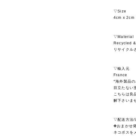
▽Size
4cm x 2cm
▽Material
Recycled &
リサイクル
▽輸入元
France
*海外製品
目立たない
こちらは良
解下さいま
▽配送方法/
✤おまかせ発
ネコポスを