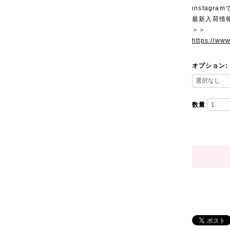
instagra
最新入荷情
＞＞
https://ww
オプション:
数量