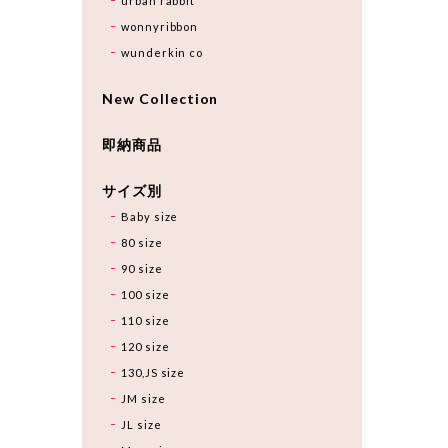
urban rabbit
wonnyribbon
wunderkin co
New Collection
即納商品
サイズ別
Baby size
80 size
90 size
100 size
110 size
120 size
130,JS size
JM size
JL size