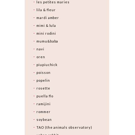
les petites maries
lila & fleur
mardi amber
mimi & lula
mini rodini
mumu&baba
navi
oren
piupiuchick
poisson
popelin
rosette
puella flo
ramijini
rommer
soybean
TAO (the animals observatory)