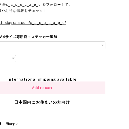
mで @c_a_p_u_c_a_p_u をフォローして、
報やお得な情報をチェック！
w.instagram.com/c_a_p_u_c_a_p_u/
 A4サイズ専用袋＋ステッカー追加
International shipping available
Add to cart
日本国内にお住まいの方向け
通報する