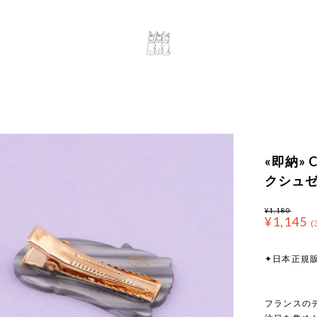
«即納» Co
クシュゼ
¥1,180
¥1,145
(
✦日本正規
フランスのデ