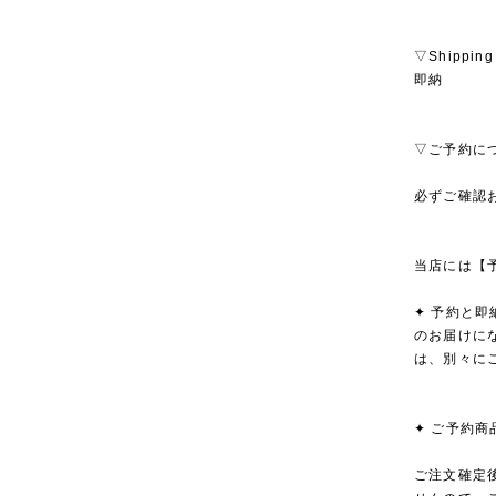
▽Shipping
即納
▽ご予約に
必ずご確認
当店には【
✦ 予約と
のお届けに
は、別々に
✦ ご予約
ご注文確定