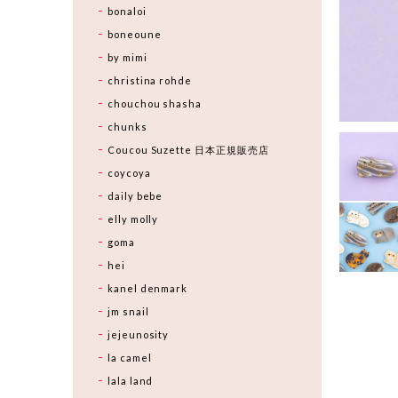
bonaloi
boneoune
by mimi
christina rohde
chouchou shasha
chunks
Coucou Suzette 日本正規販売店
coycoya
daily bebe
elly molly
goma
hei
kanel denmark
jm snail
jejeunosity
la camel
lala land