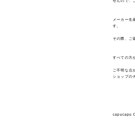
せんので、
メーカー生
す。
その際、ご
すべての方
ご不明な点
ショップの
capucap