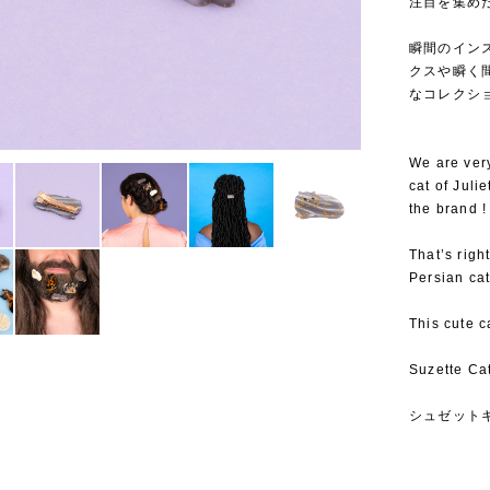
注目を集めたこ
⁡
瞬間のイン
クスや瞬く
なコレクシ
We are very
cat of Juli
the brand !
That’s righ
Persian cat
This cute ca
Suzette Cat
シュゼット