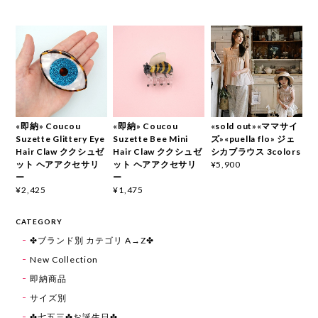
«即納» Coucou
«即納» Coucou
«sold out»«ママサイ
Suzette Glittery Eye
Suzette Bee Mini
ズ»«puella flo» ジェ
Hair Claw ククシュゼ
Hair Claw ククシュゼ
シカブラウス 3colors
ット ヘアアクセサリ
ット ヘアアクセサリ
¥5,900
ー
ー
¥2,425
¥1,475
CATEGORY
✤ブランド別 カテゴリ A→Z✤
New Collection
即納商品
サイズ別
✤七五三✤お誕生日✤