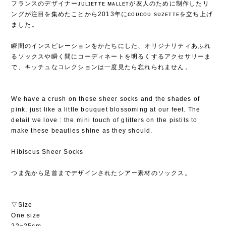
フランスのデザイナーᴊᴜʟɪᴇᴛᴛᴇ ᴍᴀʟʟᴇᴛが友人のために制作したリ
ングが注目を集めたことから2013年にᴄᴏᴜᴄᴏᴜ sᴜᴢᴇᴛᴛᴇを立ち上げ
ました⁡。
⁡
瞬間のインスピレーションをかたちにした、オリジナリティあふれ
るソックスや瞬く間にコーディネートを明るくするアクセサリーま
で、キッチュなコレクションは一度見たら忘れられません⁡。
We have a crush on these sheer socks and the shades of
pink, just like a little bouquet blossoming at our feet. The
detail we love : the mini touch of glitters on the pistils to
make these beauties shine as they should.
Hibiscus Sheer Socks
つま先から足首までデザインされたシアー素材のソックス。
▽Size
One size
22~25cm