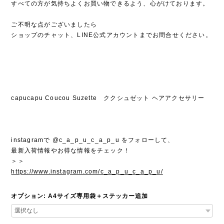
すべての方が気持ちよくお買い物できるよう、心がけております。
ご不明な点がございましたら
ショップのチャット、LINE公式アカウントまでお問合せください。
capucapu Coucou Suzette ククシュゼット ヘアアクセサリー
instagramで @c_a_p_u_c_a_p_u をフォローして、
最新入荷情報やお得な情報をチェック！
＞＞
https://www.instagram.com/c_a_p_u_c_a_p_u/
オプション: A4サイズ専用袋＋ステッカー追加