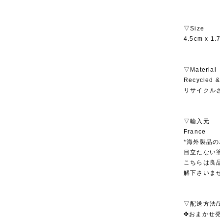
▽Size
4.5cm x 1.
▽Material
Recycled &
リサイクル
▽輸入元
France
*海外製品
目立たない
こちらは良
解下さいま
▽配送方法/
✤おまかせ発