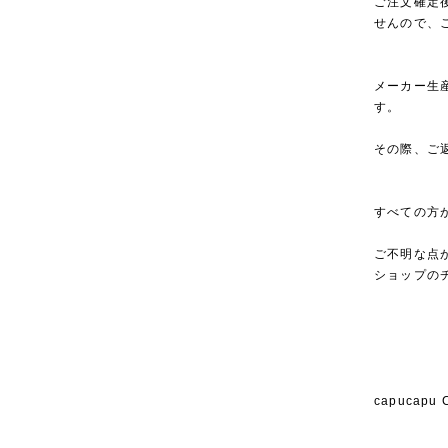
ご注文確定
せんので、
メーカー生
す。
その際、ご
すべての方
ご不明な点
ショップの
capucap