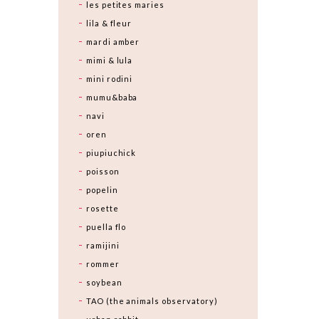
les petites maries
lila & fleur
mardi amber
mimi & lula
mini rodini
mumu&baba
navi
oren
piupiuchick
poisson
popelin
rosette
puella flo
ramijini
rommer
soybean
TAO (the animals observatory)