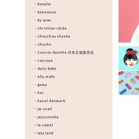
bonaloi
boneoune
by mimi
christina rohde
chouchou shasha
chunks
Coucou Suzette 日本正規販売店
coycoya
daily bebe
elly molly
goma
hei
kanel denmark
jm snail
jejeunosity
la camel
lala land