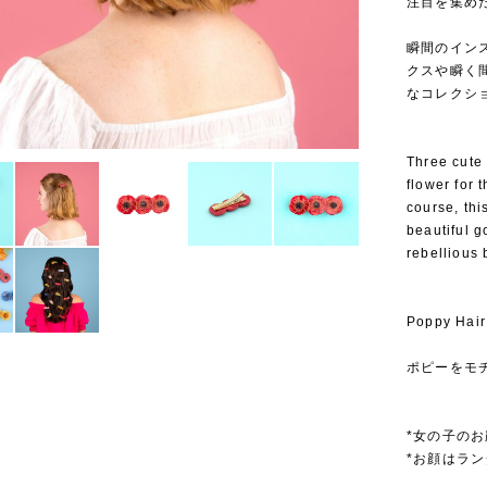
注目を集めたこ
⁡
瞬間のイン
クスや瞬く
なコレクシ
Three cute 
flower for 
course, thi
beautiful g
rebellious 
Poppy Hair
ポピーをモ
*女の子の
*お顔はラ