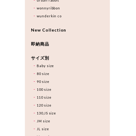
urban rabbit
wonnyribbon
wunderkin co
New Collection
即納商品
サイズ別
Baby size
80 size
90 size
100 size
110 size
120 size
130,JS size
JM size
JL size