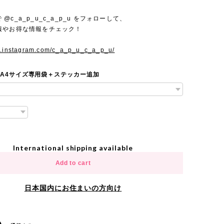
mで @c_a_p_u_c_a_p_u をフォローして、
報やお得な情報をチェック！
w.instagram.com/c_a_p_u_c_a_p_u/
 A4サイズ専用袋＋ステッカー追加
International shipping available
Add to cart
日本国内にお住まいの方向け