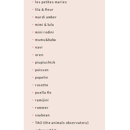
les petites maries
lila & fleur
mardi amber
mimi & lula
mini rodini
mumu&baba
navi
oren
piupiuchick
poisson
popelin
rosette
puella flo
ramijini
rommer
soybean
TAO (the animals observatory)