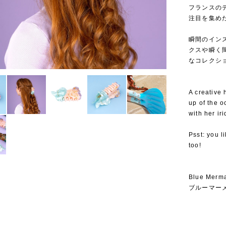
フランスのデ
注目を集めたこ
⁡
瞬間のイン
クスや瞬く
なコレクシ
A creative 
up of the 
with her ir
Psst: you l
too!
Blue Merma
ブルーマー