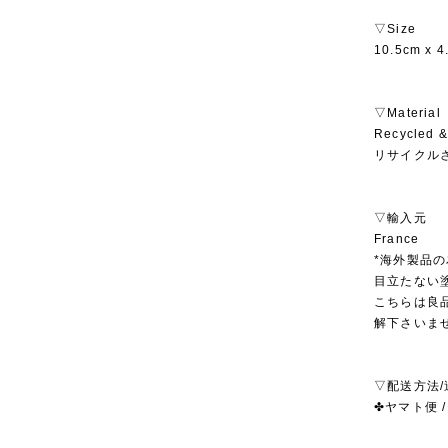
▽Size
10.5cm x 4
▽Material
Recycled &
リサイクル
▽輸入元
France
*海外製品
目立たない
こちらは良
解下さいま
▽配送方法/
✤ヤマト便 /