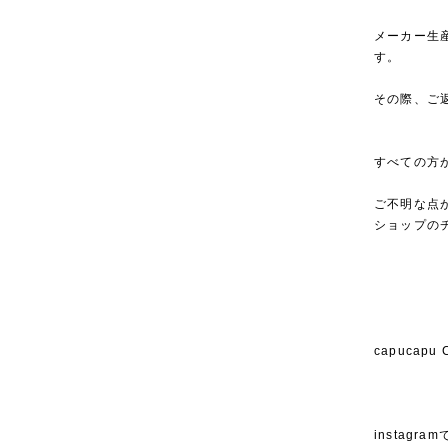
メーカー生
す。
その際、ご
すべての方
ご不明な点
ショップの
capucap
instagra