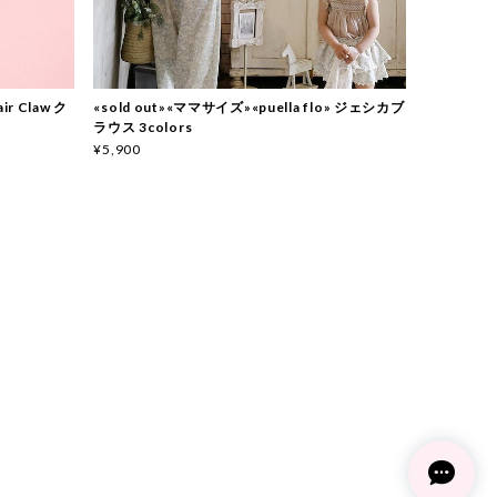
ir Claw ク
«sold out»«ママサイズ»«puella flo» ジェシカブ
ラウス 3colors
¥5,900