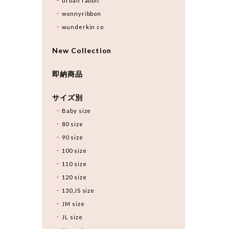
urban rabbit
wonnyribbon
wunderkin co
New Collection
即納商品
サイズ別
Baby size
80 size
90 size
100 size
110 size
120 size
130,JS size
JM size
JL size