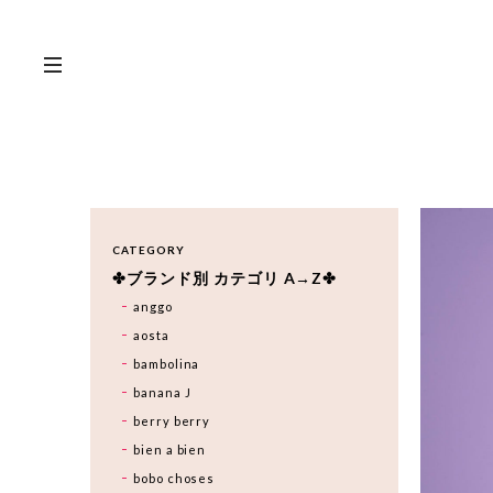
CATEGORY
✤ブランド別 カテゴリ A→Z✤
anggo
aosta
bambolina
banana J
berry berry
bien a bien
bobo choses