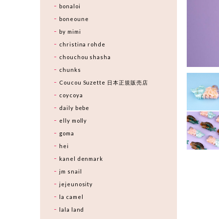
bonaloi
boneoune
by mimi
christina rohde
chouchou shasha
chunks
Coucou Suzette 日本正規販売店
coycoya
daily bebe
elly molly
goma
hei
kanel denmark
jm snail
jejeunosity
la camel
lala land