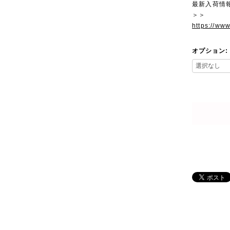
最新入荷情
＞＞
https://ww
オプション: