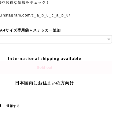
報やお得な情報をチェック！
w.instagram.com/c_a_p_u_c_a_p_u/
 A4サイズ専用袋＋ステッカー追加
International shipping available
Sold out
日本国内にお住まいの方向け
通報する