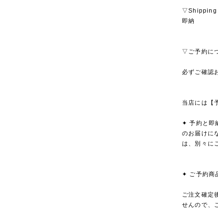
▽Shipping
即納
▽ご予約に
必ずご確認
当店には【
✦ 予約と
のお届けに
は、別々に
✦ ご予約
ご注文確定
せんので、