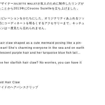
ザイナーᴊᴜʟɪᴇᴛᴛᴇ ᴍᴀʟʟᴇᴛが友人のために制作したリングが
とから2013年にCoucou Suzetteを立ち上げました⁡。
スピレーションをかたちにした、オリジナリティあふれるソッ
間にコーディネートを明るくするアクセサリーまで、キッチュ
ョンは一度見たら忘れられません⁡。
hair claw shaped as a cute mermaid posing like a pin-
ocean! She’s charming everyone in the sea and on earth
idescent purple hair and her turquoise blue fish tail…
ike her starfish hair claw? No worries, you can have it
id Hair Claw
メイドのヘアバンスクリップ