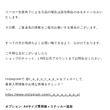
メーカー生産終了による欠品の場合は該当商品のみをキャンセルい
たします。
その際、ご返金先の情報をご提示お願いする場合がございます。
すべての方が気持ちよくお買い物できるよう、心がけております。
ご不明な点がございましたら
ショップのチャット、LINE公式アカウントまでお問合せください。
instagramで @c_a_p_u_c_a_p_u をフォローして、
最新入荷情報やお得な情報をチェック！
＞＞
https://www.instagram.com/c_a_p_u_c_a_p_u/
オプション: A4サイズ専用袋＋ステッカー追加