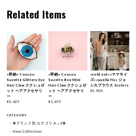
Related Items
«即納» Coucou
«即納» Coucou
«sold out»«ママサイ
Suzette Glittery Eye
Suzette Bee Mini
ズ»«puella flo» ジェ
Hair Claw ククシュゼ
Hair Claw ククシュゼ
シカブラウス 3colors
ット ヘアアクセサリ
ット ヘアアクセサリ
¥5,900
ー
ー
¥2,425
¥1,475
CATEGORY
✤ブランド別 カテゴリ A→Z✤
New Collection