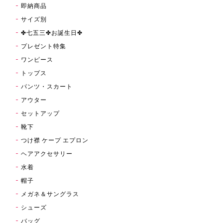
即納商品
サイズ別
✤七五三✤お誕生日✤
プレゼント特集
ワンピース
トップス
パンツ・スカート
アウター
セットアップ
靴下
つけ襟 ケープ エプロン
ヘアアクセサリー
水着
帽子
メガネ＆サングラス
シューズ
バッグ