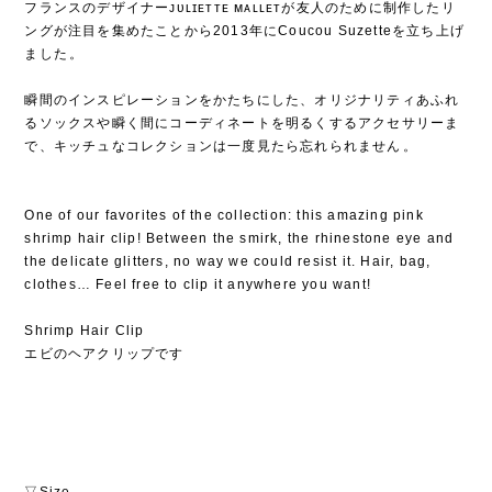
フランスのデザイナーᴊᴜʟɪᴇᴛᴛᴇ ᴍᴀʟʟᴇᴛが友人のために制作したリ
ングが注目を集めたことから2013年にCoucou Suzetteを立ち上げ
ました⁡。
⁡
瞬間のインスピレーションをかたちにした、オリジナリティあふれ
るソックスや瞬く間にコーディネートを明るくするアクセサリーま
で、キッチュなコレクションは一度見たら忘れられません⁡。
One of our favorites of the collection: this amazing pink
shrimp hair clip! Between the smirk, the rhinestone eye and
the delicate glitters, no way we could resist it. Hair, bag,
clothes… Feel free to clip it anywhere you want!
Shrimp Hair Clip
エビのヘアクリップです
▽Size