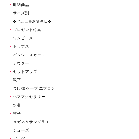
即納商品
サイズ別
✤七五三✤お誕生日✤
プレゼント特集
ワンピース
トップス
パンツ・スカート
アウター
セットアップ
靴下
つけ襟 ケープ エプロン
ヘアアクセサリー
水着
帽子
メガネ＆サングラス
シューズ
バッグ