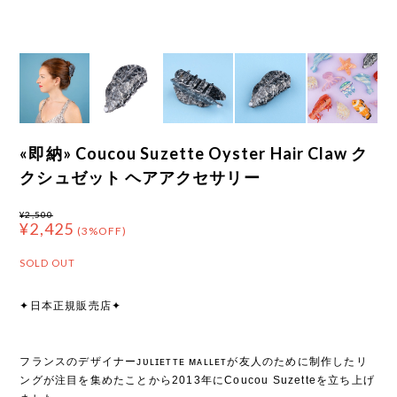
«即納» Coucou Suzette Oyster Hair Claw ク
クシュゼット ヘアアクセサリー
¥2,500
¥2,425
(3%OFF)
SOLD OUT
✦日本正規販売店✦
フランスのデザイナーᴊᴜʟɪᴇᴛᴛᴇ ᴍᴀʟʟᴇᴛが友人のために制作したリ
ングが注目を集めたことから2013年にCoucou Suzetteを立ち上げ