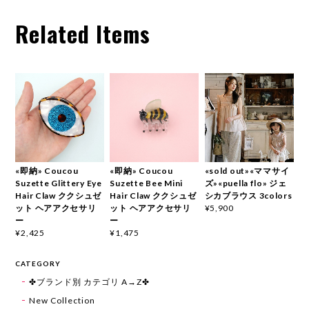
Related Items
«即納» Coucou
«即納» Coucou
«sold out»«ママサイ
Suzette Glittery Eye
Suzette Bee Mini
ズ»«puella flo» ジェ
Hair Claw ククシュゼ
Hair Claw ククシュゼ
シカブラウス 3colors
ット ヘアアクセサリ
ット ヘアアクセサリ
¥5,900
ー
ー
¥2,425
¥1,475
CATEGORY
✤ブランド別 カテゴリ A→Z✤
New Collection