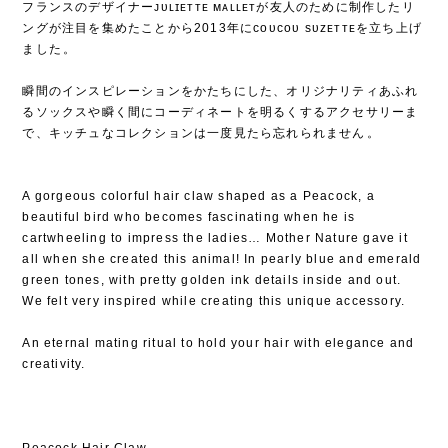
フランスのデザイナーᴊᴜʟɪᴇᴛᴛᴇ ᴍᴀʟʟᴇᴛが友人のために制作したリ
ングが注目を集めたことから2013年にᴄᴏᴜᴄᴏᴜ sᴜᴢᴇᴛᴛᴇを立ち上げ
ました⁡。
⁡
瞬間のインスピレーションをかたちにした、オリジナリティあふれ
るソックスや瞬く間にコーディネートを明るくするアクセサリーま
で、キッチュなコレクションは一度見たら忘れられません⁡。
A gorgeous colorful hair claw shaped as a Peacock, a
beautiful bird who becomes fascinating when he is
cartwheeling to impress the ladies… Mother Nature gave it
all when she created this animal! In pearly blue and emerald
green tones, with pretty golden ink details inside and out.
We felt very inspired while creating this unique accessory.
An eternal mating ritual to hold your hair with elegance and
creativity.
Peacock Hair Claw