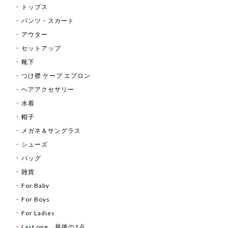
トップス
パンツ・スカート
アウター
セットアップ
靴下
つけ襟 ケープ エプロン
ヘアアクセサリー
水着
帽子
メガネ＆サングラス
シューズ
バッグ
雑貨
For Baby
For Boys
For Ladies
Last one 最後の1点