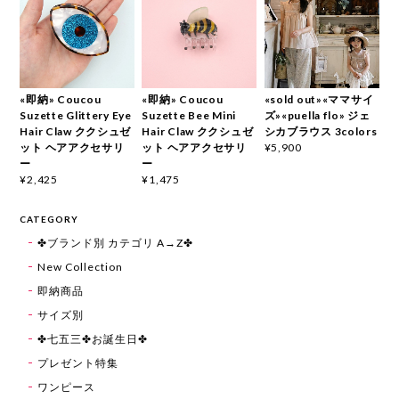
«即納» Coucou
«即納» Coucou
«sold out»«ママサイ
Suzette Glittery Eye
Suzette Bee Mini
ズ»«puella flo» ジェ
Hair Claw ククシュゼ
Hair Claw ククシュゼ
シカブラウス 3colors
ット ヘアアクセサリ
ット ヘアアクセサリ
¥5,900
ー
ー
¥2,425
¥1,475
CATEGORY
✤ブランド別 カテゴリ A→Z✤
New Collection
即納商品
サイズ別
✤七五三✤お誕生日✤
プレゼント特集
ワンピース