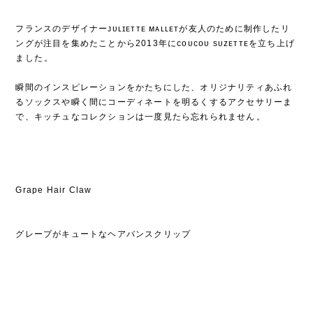
フランスのデザイナーᴊᴜʟɪᴇᴛᴛᴇ ᴍᴀʟʟᴇᴛが友人のために制作したリ
ングが注目を集めたことから2013年にᴄᴏᴜᴄᴏᴜ sᴜᴢᴇᴛᴛᴇを立ち上げ
ました⁡。
⁡
瞬間のインスピレーションをかたちにした、オリジナリティあふれ
るソックスや瞬く間にコーディネートを明るくするアクセサリーま
で、キッチュなコレクションは一度見たら忘れられません⁡。
Grape Hair Claw
グレープがキュートなヘアバンスクリップ