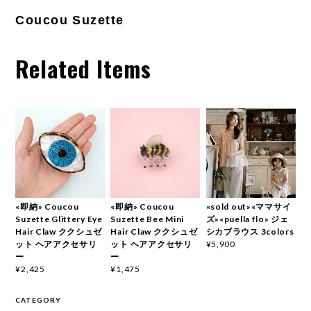
Coucou Suzette
Related Items
«即納» Coucou
«即納» Coucou
«sold out»«ママサイ
Suzette Glittery Eye
Suzette Bee Mini
ズ»«puella flo» ジェ
Hair Claw ククシュゼ
Hair Claw ククシュゼ
シカブラウス 3colors
ット ヘアアクセサリ
ット ヘアアクセサリ
¥5,900
ー
ー
¥2,425
¥1,475
CATEGORY