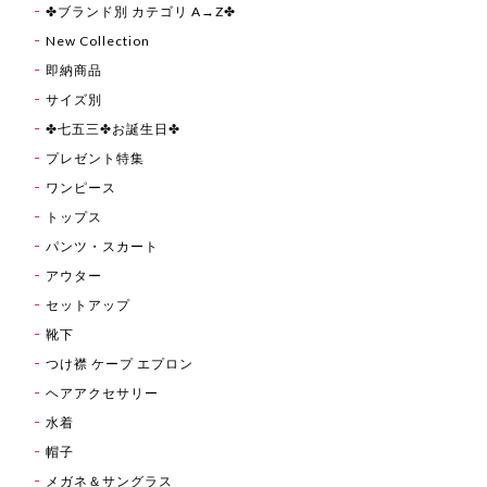
✤ブランド別 カテゴリ A→Z✤
New Collection
即納商品
サイズ別
✤七五三✤お誕生日✤
プレゼント特集
ワンピース
トップス
パンツ・スカート
アウター
セットアップ
靴下
つけ襟 ケープ エプロン
ヘアアクセサリー
水着
帽子
メガネ＆サングラス