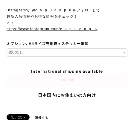
instagramで @c_a_p_u_c_a_p_u をフォローして、
最新入荷情報やお得な情報をチェック！
＞＞
https://www.instagram.com/c_a_p_u_c_a_p_u/
オプション: A4サイズ専用袋＋ステッカー追加
International shipping available
Sold out
日本国内にお住まいの方向け
通報する