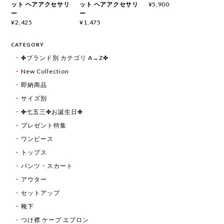
ット ヘアアクセサリ
ット ヘアアクセサリ
¥5,900
ー
ー
¥2,425
¥1,475
CATEGORY
✤ブランド別 カテゴリ A→Z✤
New Collection
即納商品
サイズ別
✤七五三✤お誕生日✤
プレゼント特集
ワンピース
トップス
パンツ・スカート
アウター
セットアップ
靴下
つけ襟 ケープ エプロン