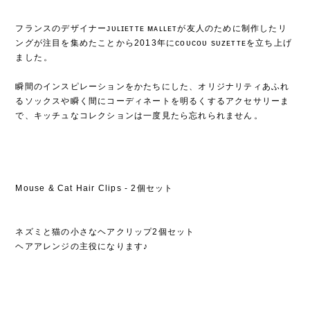
フランスのデザイナーᴊᴜʟɪᴇᴛᴛᴇ ᴍᴀʟʟᴇᴛが友人のために制作したリ
ングが注目を集めたことから2013年にᴄᴏᴜᴄᴏᴜ sᴜᴢᴇᴛᴛᴇを立ち上げ
ました⁡。
⁡
瞬間のインスピレーションをかたちにした、オリジナリティあふれ
るソックスや瞬く間にコーディネートを明るくするアクセサリーま
で、キッチュなコレクションは一度見たら忘れられません⁡。
Mouse & Cat Hair Clips - 2個セット
ネズミと猫の小さなヘアクリップ2個セット
ヘアアレンジの主役になります♪