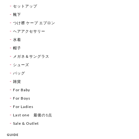
セットアップ
靴下
つけ襟 ケープ エプロン
ヘアアクセサリー
水着
帽子
メガネ＆サングラス
シューズ
バッグ
雑貨
For Baby
For Boys
For Ladies
Last one 最後の1点
Sale & Outlet
GUIDE