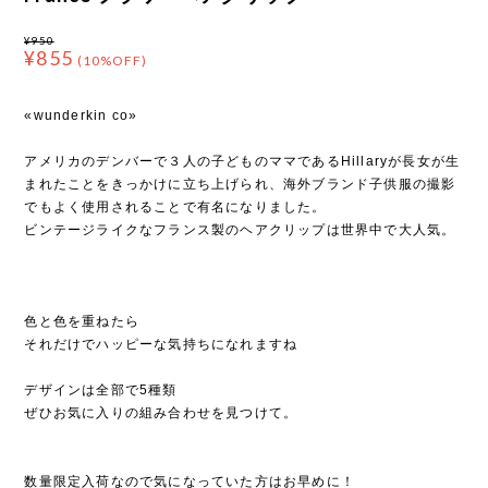
¥950
¥855
(10%OFF)
«wunderkin co»
アメリカのデンバーで３人の子どものママであるHillaryが長女が生
まれたことをきっかけに立ち上げられ、海外ブランド子供服の撮影
でもよく使用されることで有名になりました。
ビンテージライクなフランス製のヘアクリップは世界中で大人気。
色と色を重ねたら
それだけでハッピーな気持ちになれますね
デザインは全部で5種類
ぜひお気に入りの組み合わせを見つけて。
数量限定入荷なので気になっていた方はお早めに！