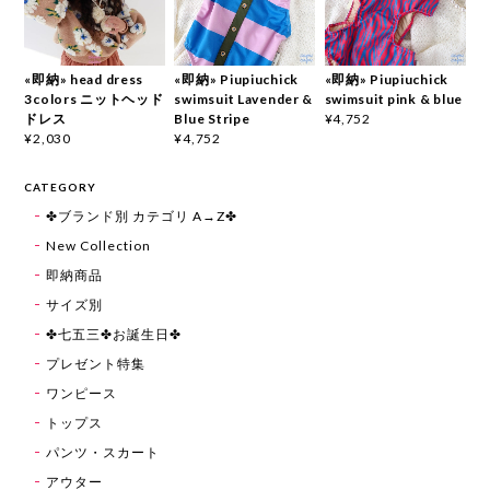
«即納» head dress
«即納» Piupiuchick
«即納» Piupiuchick
3colors ニットヘッド
swimsuit Lavender &
swimsuit pink & blue
ドレス
Blue Stripe
¥4,752
¥2,030
¥4,752
CATEGORY
✤ブランド別 カテゴリ A→Z✤
New Collection
即納商品
サイズ別
✤七五三✤お誕生日✤
プレゼント特集
ワンピース
トップス
パンツ・スカート
アウター