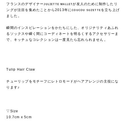
フランスのデザイナーᴊᴜʟɪᴇᴛᴛᴇ ᴍᴀʟʟᴇᴛが友人のために制作したリ
ングが注目を集めたことから2013年にᴄᴏᴜᴄᴏᴜ sᴜᴢᴇᴛᴛᴇを立ち上げ
ました⁡。
⁡
瞬間のインスピレーションをかたちにした、オリジナリティあふれ
るソックスや瞬く間にコーディネートを明るくするアクセサリーま
で、キッチュなコレクションは一度見たら忘れられません⁡。
Tulip Hair Claw
チューリップをモチーフにレトロモードがヘアアレンジの主役にな
ります♪
▽Size
10.7cm x 5cm