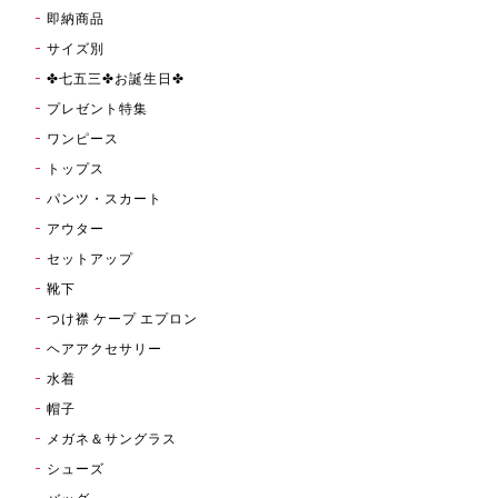
即納商品
サイズ別
✤七五三✤お誕生日✤
プレゼント特集
ワンピース
トップス
パンツ・スカート
アウター
セットアップ
靴下
つけ襟 ケープ エプロン
ヘアアクセサリー
水着
帽子
メガネ＆サングラス
シューズ