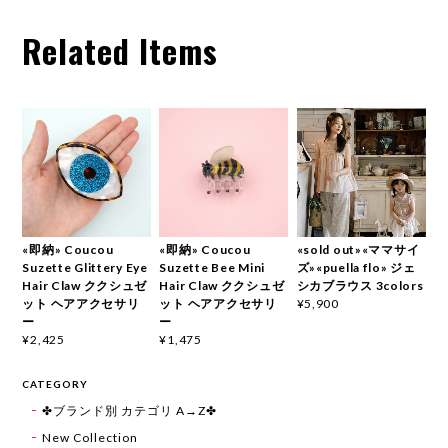
Related Items
«即納» Coucou
«即納» Coucou
«sold out»«ママサイ
Suzette Glittery Eye
Suzette Bee Mini
ズ»«puella flo» ジェ
Hair Claw ククシュゼ
Hair Claw ククシュゼ
シカブラウス 3colors
ット ヘアアクセサリ
ット ヘアアクセサリ
¥5,900
ー
ー
¥2,425
¥1,475
CATEGORY
✤ブランド別 カテゴリ A→Z✤
New Collection