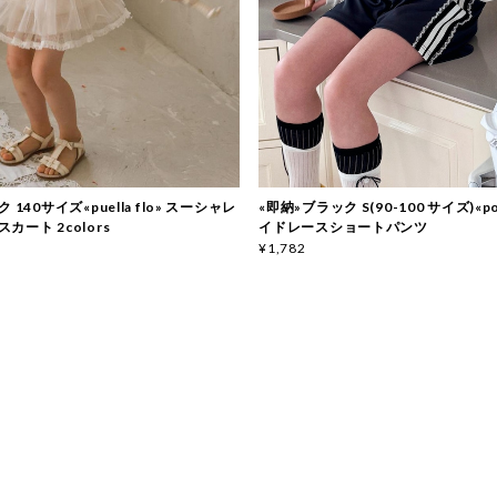
 140サイズ«puella flo» スーシャレ
«即納»ブラック S(90-100 サイズ)«po
カート 2colors
イドレースショートパンツ
¥1,782