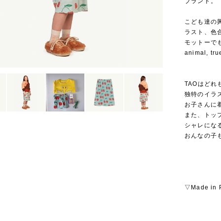
ブランド。
こども達の
ラスト、色
モットーでも
animal, 
TAOはど
独特のイラ
お子さんに
また、トッ
シャレにな
おんなの子
▽Made in P