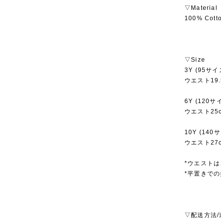
▽Material
100% Cott
▽Size
3Y (95サ
ウエスト19.
6Y (120
ウエスト25c
10Y (14
ウエスト27c
*ウエスト
*平置きで
▽配送方法/