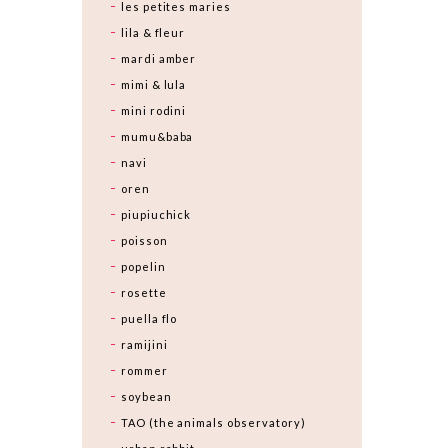
les petites maries
lila & fleur
mardi amber
mimi & lula
mini rodini
mumu&baba
navi
oren
piupiuchick
poisson
popelin
rosette
puella flo
ramijini
rommer
soybean
TAO (the animals observatory)