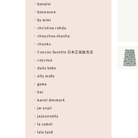
bonaloi
boneoune
by mimi
christina rohde
chouchou shasha
chunks
Coucou Suzette 日本正規販売店
coycoya
daily bebe
elly molly
goma
hei
kanel denmark
jm snail
jejeunosity
la camel
lala land