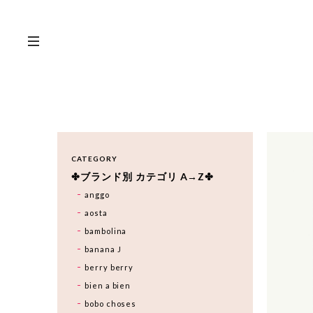
CATEGORY
✤ブランド別 カテゴリ A→Z✤
anggo
aosta
bambolina
banana J
berry berry
bien a bien
bobo choses