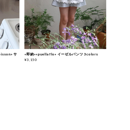
isson» サ
«即納»«puella flo» イーゼルパンツ 3colors
¥3,150