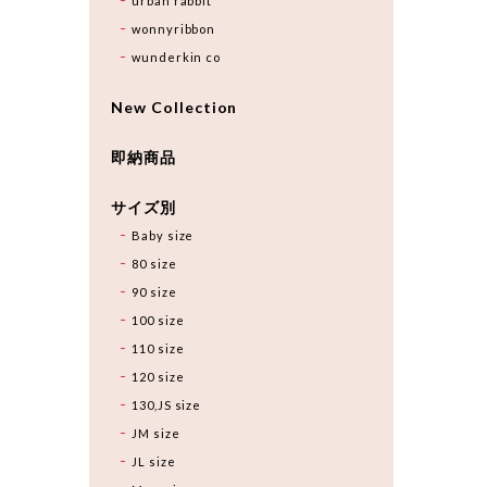
urban rabbit
wonnyribbon
wunderkin co
New Collection
即納商品
サイズ別
Baby size
80 size
90 size
100 size
110 size
120 size
130,JS size
JM size
JL size