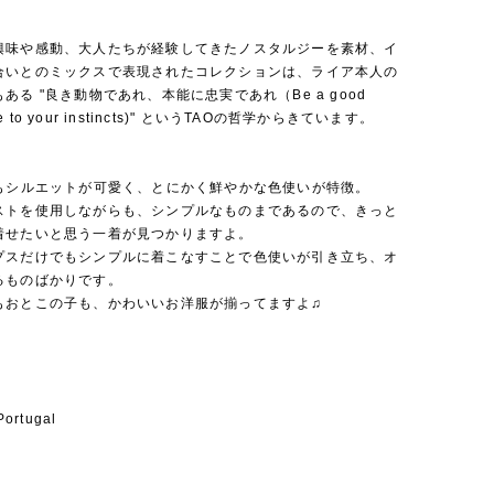
興味や感動、大人たちが経験してきたノスタルジーを素材、イ
合いとのミックスで表現されたコレクションは、ライア本人の
ある "良き動物であれ、本能に忠実であれ（Be a good
true to your instincts)" というTAOの哲学からきています。
れもシルエットが可愛く、とにかく鮮やかな色使いが特徴。
ストを使用しながらも、シンプルなものまであるので、きっと
着せたいと思う一着が見つかりますよ。
プスだけでもシンプルに着こなすことで色使いが引き立ち、オ
るものばかりです。
もおとこの子も、かわいいお洋服が揃ってますよ♫
ortugal