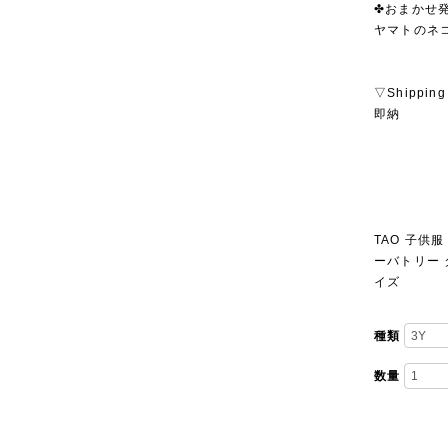
✤おまかせ発
ヤマトのネ
▽Shipping
即納
TAO 子供服
ーバトリー 
イズ
種類
数量