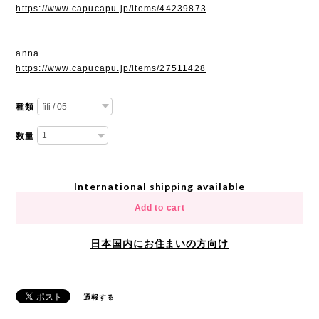
https://www.capucapu.jp/items/44239873
anna
https://www.capucapu.jp/items/27511428
種類
数量
International shipping available
Add to cart
日本国内にお住まいの方向け
通報する