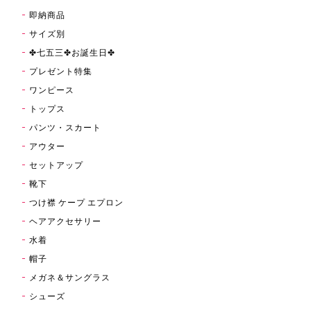
即納商品
サイズ別
✤七五三✤お誕生日✤
プレゼント特集
ワンピース
トップス
パンツ・スカート
アウター
セットアップ
靴下
つけ襟 ケープ エプロン
ヘアアクセサリー
水着
帽子
メガネ＆サングラス
シューズ