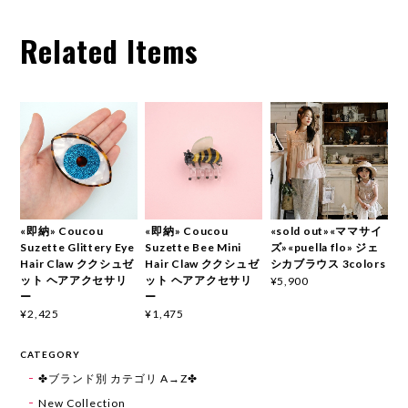
Related Items
«即納» Coucou
«即納» Coucou
«sold out»«ママサイ
Suzette Glittery Eye
Suzette Bee Mini
ズ»«puella flo» ジェ
Hair Claw ククシュゼ
Hair Claw ククシュゼ
シカブラウス 3colors
ット ヘアアクセサリ
ット ヘアアクセサリ
¥5,900
ー
ー
¥2,425
¥1,475
CATEGORY
✤ブランド別 カテゴリ A→Z✤
New Collection