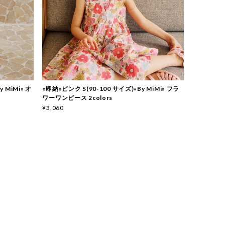
y MiMi» オ
«即納»ピンク S(90-100 サイズ)«By MiMi» フラ
ワーワンピース 2colors
¥3,060