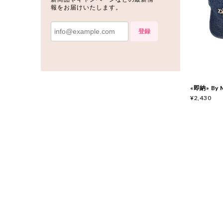
報をお届けいたします。
登録
«即納» By
¥2,430