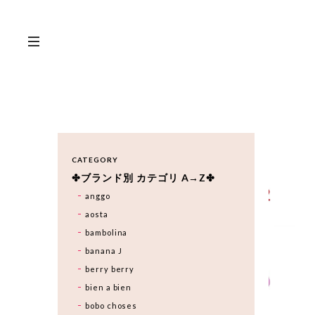
CATEGORY
✤ブランド別 カテゴリ A→Z✤
anggo
aosta
bambolina
banana J
berry berry
bien a bien
bobo choses