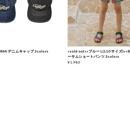
 MiMi デニムキャップ 2colors
«sold out»«ブルー L(110 サイズ)»«B
ーサムショートパンツ 2colors
¥1,980