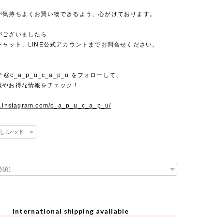
が気持ちよくお買い物できるよう、心がけております。
がございましたら
チャット、LINE公式アカウントまでお問合せください。
mで @c_a_p_u_c_a_p_u をフォローして、
報やお得な情報をチェック！
w.instagram.com/c_a_p_u_c_a_p_u/
International shipping available