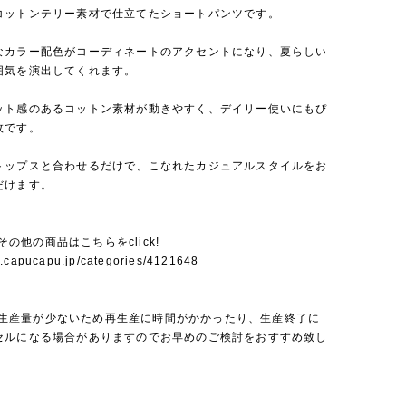
コットンテリー素材で仕立てたショートパンツです。
なカラー配色がコーディネートのアクセントになり、夏らしい
囲気を演出してくれます。
ット感のあるコットン素材が動きやすく、デイリー使いにもぴ
枚です。
トップスと合わせるだけで、こなれたカジュアルスタイルをお
だけます。
iのその他の商品はこちらをclick!
w.capucapu.jp/categories/4121648
Miは生産量が少ないため再生産に時間がかかったり、生産終了に
セルになる場合がありますのでお早めのご検討をおすすめ致し