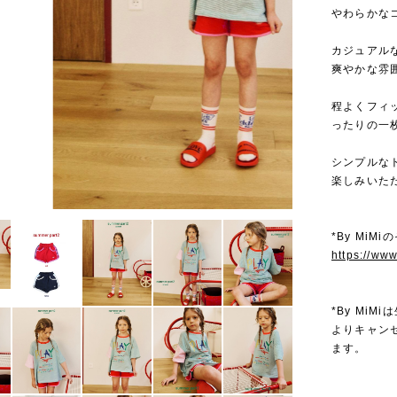
やわらかな
カジュアル
爽やかな雰
程よくフィ
ったりの一
シンプルな
楽しみいた
*By MiM
https://ww
*By Mi
よりキャン
ます。