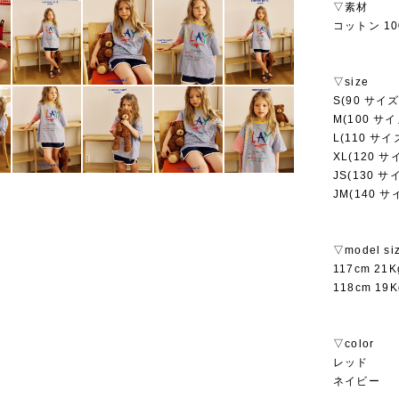
▽素材
コットン 10
▽size
S(90 サイズ
M(100 サイ
L(110 サイ
XL(120 サ
JS(130 サ
JM(140 サ
▽model si
117cm 2
118cm 1
▽color
レッド
ネイビー