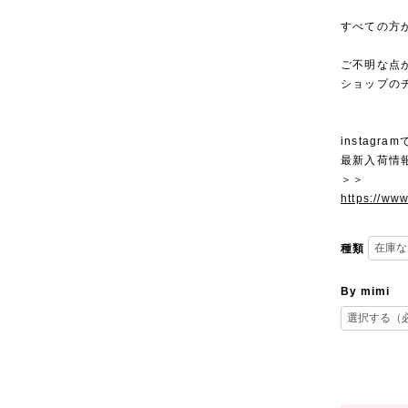
すべての方
ご不明な点
ショップの
instagra
最新入荷情
＞＞
https://ww
種類
By mimi