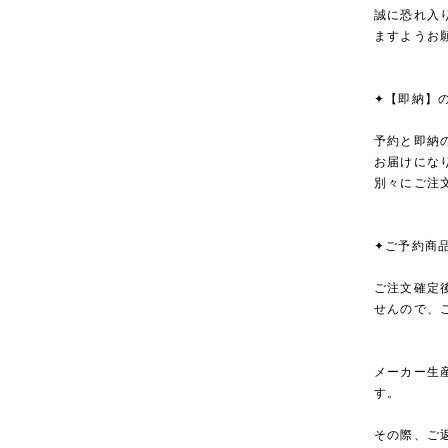
誠に恐れ入
ますようお
✦【即納】
予約と即納
お届けにな
別々にご注
✦ご予約商
ご注文確定
せんので、
メーカー生
す。
その際、ご