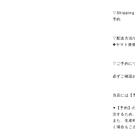
▽Shipping
予約
▽配送方法/
✤ヤマト便発
▽ご予約に
必ずご確認
当店には【
✦【予約】
注するため
また、生産
く場合もご