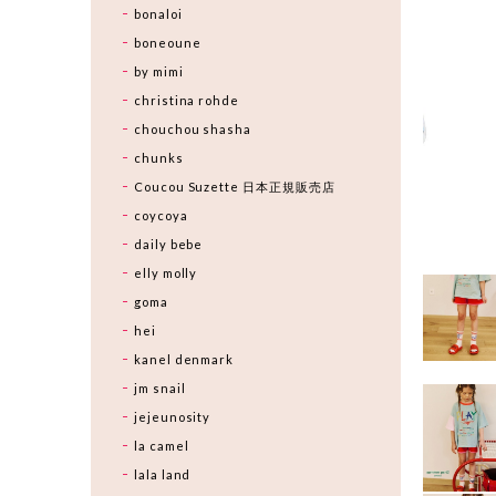
bonaloi
boneoune
by mimi
christina rohde
chouchou shasha
chunks
Coucou Suzette 日本正規販売店
coycoya
daily bebe
elly molly
goma
hei
kanel denmark
jm snail
jejeunosity
la camel
lala land