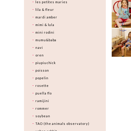
les petites maries
lila & fleur
mardi amber
mimi & lula
mini rodini
mumu&baba
navi
oren
piupiuchick
poisson
popelin
rosette
puella flo
ramijini
rommer
soybean
TAO (the animals observatory)