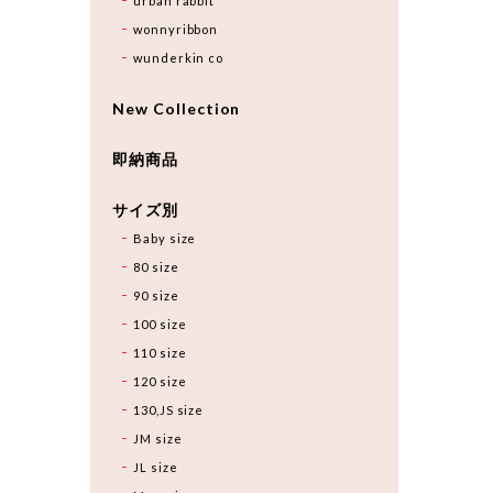
urban rabbit
wonnyribbon
wunderkin co
New Collection
即納商品
サイズ別
Baby size
80 size
90 size
100 size
110 size
120 size
130,JS size
JM size
JL size