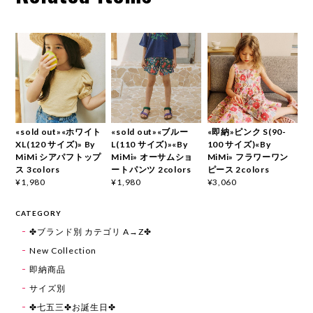
«sold out»«ホワイト
«sold out»«ブルー
«即納»ピンク S(90-
XL(120 サイズ)» By
L(110 サイズ)»«By
100 サイズ)«By
MiMi シアパフトップ
MiMi» オーサムショ
MiMi» フラワーワン
ス 3colors
ートパンツ 2colors
ピース 2colors
¥1,980
¥1,980
¥3,060
CATEGORY
✤ブランド別 カテゴリ A→Z✤
New Collection
即納商品
サイズ別
✤七五三✤お誕生日✤