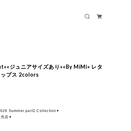
 out»«ジュニアサイズあり»«By MiMi» レタ
プス 2colors
026 Summer part2 Collection✦
販売店✦