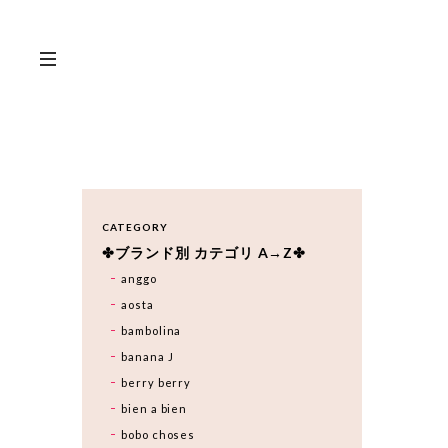
CATEGORY
✤ブランド別 カテゴリ A→Z✤
anggo
aosta
bambolina
banana J
berry berry
bien a bien
bobo choses