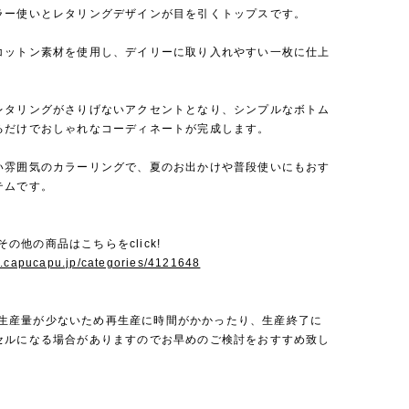
ラー使いとレタリングデザインが目を引くトップスです。
コットン素材を使用し、デイリーに取り入れやすい一枚に仕上
レタリングがさりげないアクセントとなり、シンプルなボトム
るだけでおしゃれなコーディネートが完成します。
い雰囲気のカラーリングで、夏のお出かけや普段使いにもおす
テムです。
iのその他の商品はこちらをclick!
w.capucapu.jp/categories/4121648
Miは生産量が少ないため再生産に時間がかかったり、生産終了に
セルになる場合がありますのでお早めのご検討をおすすめ致し