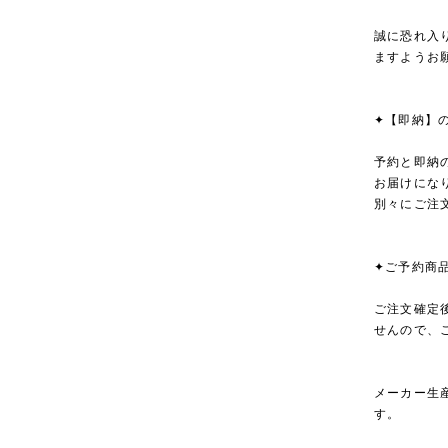
誠に恐れ入
ますようお
✦【即納】
予約と即納
お届けにな
別々にご注
✦ご予約商
ご注文確定
せんので、
メーカー生
す。