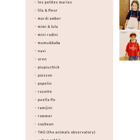
les petites maries
lila & fleur
mardi amber
mimi & lula
mini rodini
mumu&baba
navi
oren
piupiuchick
poisson
popelin
rosette
puella flo
ramijini
rommer
soybean
TAO (the animals observatory)