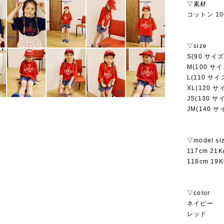
▽素材
コットン 10
▽size
S(90 サイズ
M(100 サイ
L(110 サイ
XL(120 サ
JS(130 サ
JM(140 サ
▽model si
117cm 2
118cm 1
▽color
ネイビー
レッド