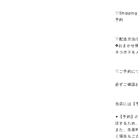
▽Shipping
予約
▽配送方法/
✤おまかせ発
ネコポスを
▽ご予約に
必ずご確認
当店には【
✦【予約】
注するため
また、生産
く場合もご