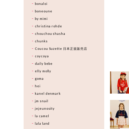
bonaloi
boneoune
by mimi
christina rohde
chouchou shasha
chunks
Coucou Suzette 日本正規販売店
coycoya
daily bebe
elly molly
goma
hei
kanel denmark
jm snail
jejeunosity
la camel
lala land