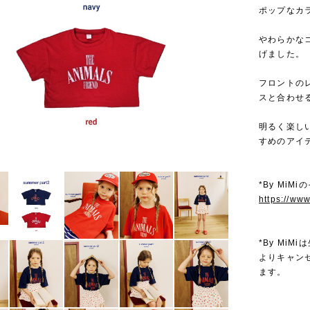
ポップなカ
やわらかな
げました。
フロントの
スと合わせ
明るく楽し
すめのアイ
*By MiM
https://ww
*By Mi
よりキャン
ます。