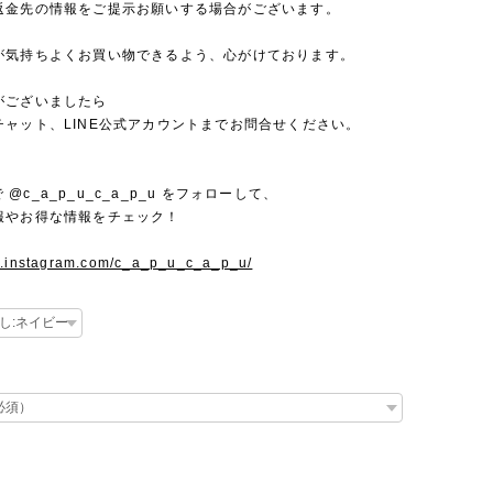
返金先の情報をご提示お願いする場合がございます。
が気持ちよくお買い物できるよう、心がけております。
がございましたら
チャット、LINE公式アカウントまでお問合せください。
mで @c_a_p_u_c_a_p_u をフォローして、
報やお得な情報をチェック！
w.instagram.com/c_a_p_u_c_a_p_u/