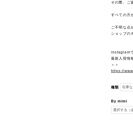
その際、ご
すべての方
ご不明な点
ショップの
instagra
最新入荷情
＞＞
https://ww
種類
By mimi