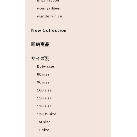
urban rabbit
wonnyribbon
wunderkin co
New Collection
即納商品
サイズ別
Baby size
80 size
90 size
100 size
110 size
120 size
130,JS size
JM size
JL size