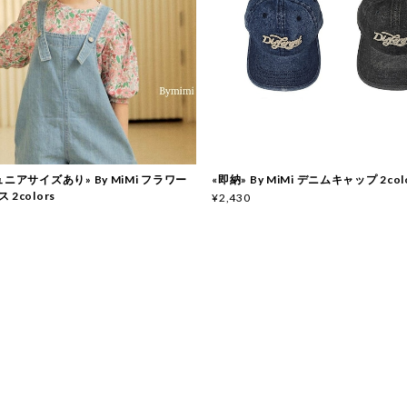
ュニアサイズあり» By MiMi フラワー
«即納» By MiMi デニムキャップ 2col
2colors
¥2,430