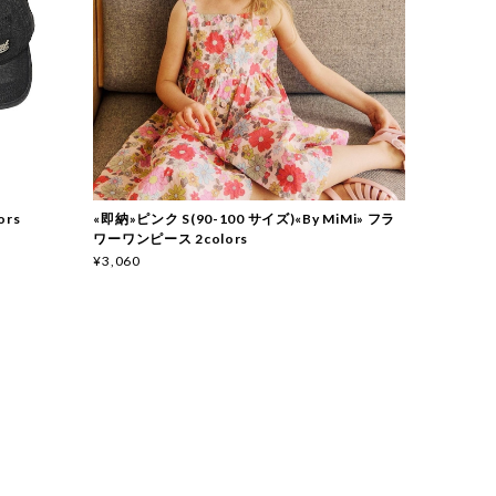
ors
«即納»ピンク S(90-100 サイズ)«By MiMi» フラ
ワーワンピース 2colors
¥3,060