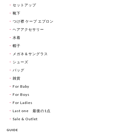
セットアップ
靴下
つけ襟 ケープ エプロン
ヘアアクセサリー
水着
帽子
メガネ＆サングラス
シューズ
バッグ
雑貨
For Baby
For Boys
For Ladies
Last one 最後の1点
Sale & Outlet
GUIDE