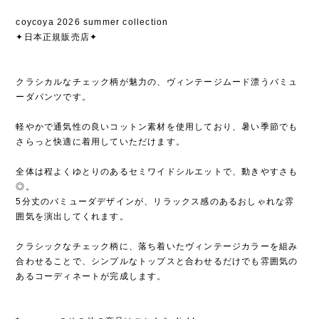
coycoya 2026 summer collection
✦日本正規販売店✦
クラシカルなチェック柄が魅力の、ヴィンテージムード漂うバミュ
ーダパンツです。
軽やかで通気性の良いコットン素材を使用しており、暑い季節でも
さらっと快適に着用していただけます。
全体は程よくゆとりのあるセミワイドシルエットで、動きやすさも
◎。
5分丈のバミューダデザインが、リラックス感のあるおしゃれな雰
囲気を演出してくれます。
クラシックなチェック柄に、落ち着いたヴィンテージカラーを組み
合わせることで、シンプルなトップスと合わせるだけでも雰囲気の
あるコーディネートが完成します。