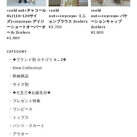
«sold out»チャコール
«sold
«sold
XL(110~120サイ
out»«coycoya» ミニ
out»«coycoya» バケ
ズ)«coycoya» デイジ
ョンブラウス 2colors
ーションキャップ
ーショートオーバーオ
2colors
¥3,700
ール 2colors
¥2,800
¥2,880
CATEGORY
✤ブランド別 カテゴリ A→Z✤
New Collection
即納商品
サイズ別
✤七五三✤お誕生日✤
プレゼント特集
ワンピース
トップス
パンツ・スカート
アウター