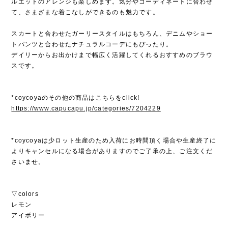
ルエットのアレンジも楽しめます。気分やコーディネートに合わせ
て、さまざまな着こなしができるのも魅力です。
スカートと合わせたガーリースタイルはもちろん、デニムやショー
トパンツと合わせたナチュラルコーデにもぴったり。
デイリーからお出かけまで幅広く活躍してくれるおすすめのブラウ
スです。
*coycoyaのその他の商品はこちらをclick!
https://www.capucapu.jp/categories/7204229
*coycoyaは少ロット生産のため入荷にお時間頂く場合や生産終了に
よりキャンセルになる場合がありますのでご了承の上、ご注文くだ
さいませ。
▽colors
レモン
アイボリー