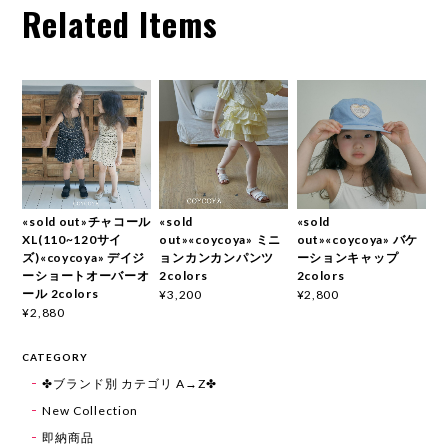
Related Items
«sold out»チャコール
«sold
«sold
XL(110~120サイ
out»«coycoya» ミニ
out»«coycoya» バケ
ズ)«coycoya» デイジ
ョンカンカンパンツ
ーションキャップ
ーショートオーバーオ
2colors
2colors
ール 2colors
¥3,200
¥2,800
¥2,880
CATEGORY
✤ブランド別 カテゴリ A→Z✤
New Collection
即納商品