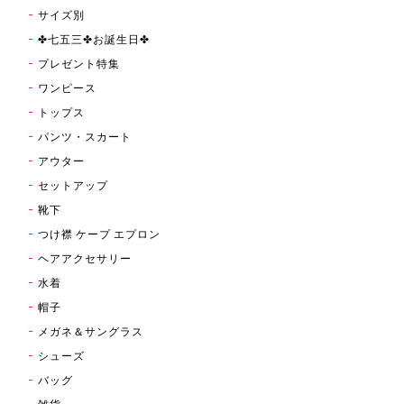
サイズ別
✤七五三✤お誕生日✤
プレゼント特集
ワンピース
トップス
パンツ・スカート
アウター
セットアップ
靴下
つけ襟 ケープ エプロン
ヘアアクセサリー
水着
帽子
メガネ＆サングラス
シューズ
バッグ