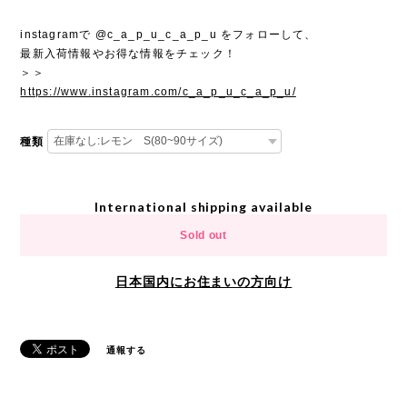
instagramで @c_a_p_u_c_a_p_u をフォローして、
最新入荷情報やお得な情報をチェック！
＞＞
https://www.instagram.com/c_a_p_u_c_a_p_u/
種類
International shipping available
Sold out
日本国内にお住まいの方向け
通報する