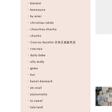
bonaloi
boneoune
by mimi
christina rohde
chouchou shasha
chunks
Coucou Suzette 日本正規販売店
coycoya
daily bebe
elly molly
goma
hei
kanel denmark
jm snail
jejeunosity
la camel
lala land