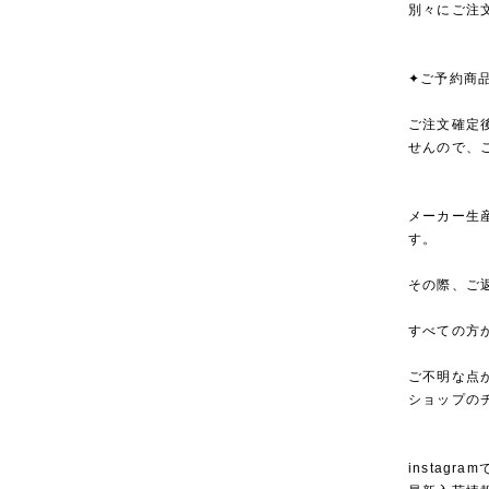
別々にご注
✦ご予約商
ご注文確定
せんので、
メーカー生
す。
その際、ご
すべての方
ご不明な点
ショップの
instagra