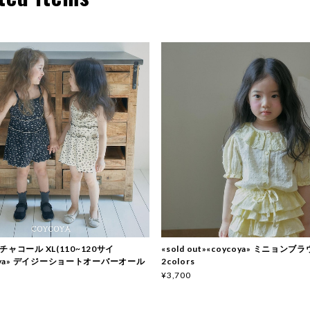
ut»チャコール XL(110~120サイ
«sold out»«coycoya» ミニョンブ
coya» デイジーショートオーバーオール
2colors
¥3,700