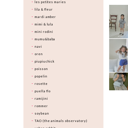
les petites maries
lila & fleur
mardi amber
mimi & lula
mini rodini
mumu&baba
navi
oren
piupiuchick
poisson
popelin
rosette
puella flo
ramijini
rommer
soybean
TAO (the animals observatory)