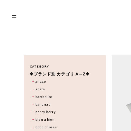
CATEGORY
✤ブランド別 カテゴリ A→Z✤
anggo
aosta
bambolina
banana J
berry berry
bien a bien
bobo choses