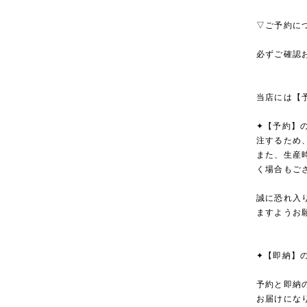
▽ご予約に
必ずご確認
当店には【
✦【予約】
注するため
また、生産
く場合もご
誠に恐れ入
ますようお
✦【即納】
予約と即納
お届けにな