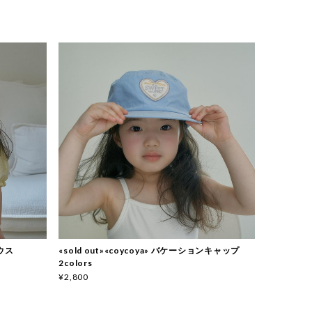
ラウス
«sold out»«coycoya» バケーションキャップ
2colors
¥2,800