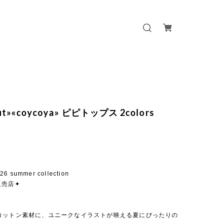
out»«coycoya» ピピトップス 2colors
26 summer collection
販売店✦
コットン素材に、ユニークなイラストが映える夏にぴったりの