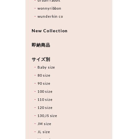
urban rabbit
wonnyribbon
wunderkin co
New Collection
即納商品
サイズ別
Baby size
80 size
90 size
100 size
110 size
120 size
130,JS size
JM size
JL size