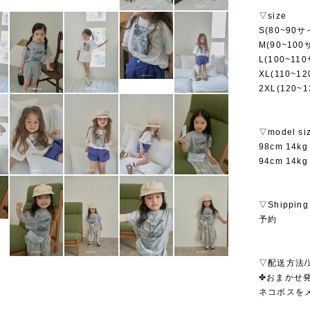
▽size
S(80~90サ
M(90~100
L(100~11
XL(110~1
2XL(120~
▽model si
98cm 14
94cm 14
▽Shipping
予約
▽配送方法/
✤おまかせ発
ネコポスを