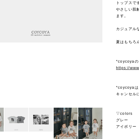
トップスで
やさしい肌
ます。
カジュアル
夏はもちろ
*coycoy
https://ww
*coyco
キャンセル
▽colors
グレー
アイボリー