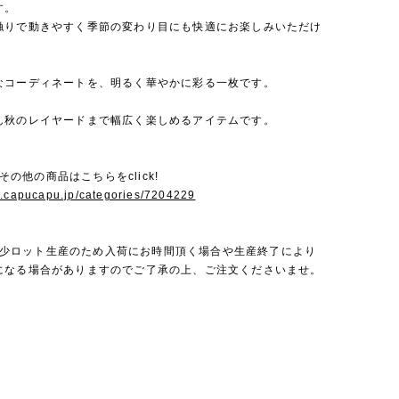
す。
触りで動きやすく季節の変わり目にも快適にお楽しみいただけ
なコーディネートを、明るく華やかに彩る一枚です。
ん秋のレイヤードまで幅広く楽しめるアイテムです。
aのその他の商品はこちらをclick!
w.capucapu.jp/categories/7204229
yaは少ロット生産のため入荷にお時間頂く場合や生産終了により
になる場合がありますのでご了承の上、ご注文くださいませ。