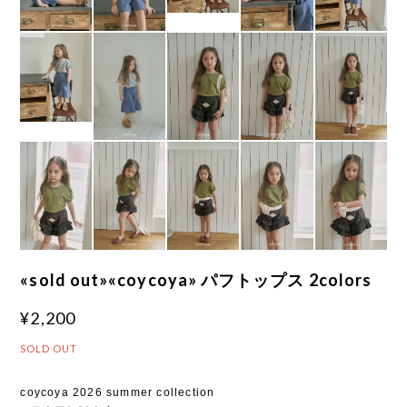
«sold out»«coycoya» パフトップス 2colors
¥2,200
SOLD OUT
coycoya 2026 summer collection