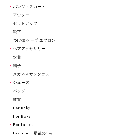
パンツ・スカート
アウター
セットアップ
靴下
つけ襟 ケープ エプロン
ヘアアクセサリー
水着
帽子
メガネ＆サングラス
シューズ
バッグ
雑貨
For Baby
For Boys
For Ladies
Last one 最後の1点