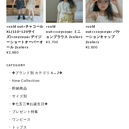
«sold out»チャコール
«sold
«sold
XL(110~120サイ
out»«coycoya» ミニ
out»«coycoya» バケ
ズ)«coycoya» デイジ
ョンブラウス 2colors
ーションキャップ
ーショートオーバーオ
2colors
¥3,700
ール 2colors
¥2,800
¥2,880
CATEGORY
✤ブランド別 カテゴリ A→Z✤
New Collection
即納商品
サイズ別
✤七五三✤お誕生日✤
プレゼント特集
ワンピース
トップス