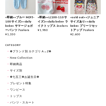
«即納»«ブルー M(95-
«即納»«L(100-110 サ
«sold out»«ジュニア
100 サイズ)»«daily
イズ)»«daily bebe» ラ
サイズあり»«daily
bebe» サマージョガ
イクトップス 2colors
bebe» プリーツセッ
ーパンツ 7colors
トアップ 7colors
¥1,980
¥1,330
¥2,600
CATEGORY
✤ブランド別 カテゴリ A→Z✤
New Collection
即納商品
サイズ別
✤七五三✤お誕生日✤
プレゼント特集
ワンピース
トップス
パンツ・スカート