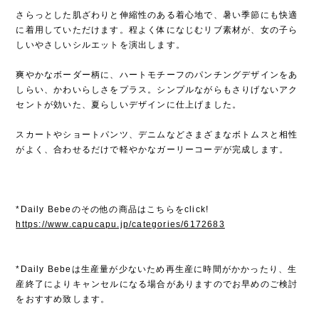
さらっとした肌ざわりと伸縮性のある着心地で、暑い季節にも快適
に着用していただけます。程よく体になじむリブ素材が、女の子ら
しいやさしいシルエットを演出します。
爽やかなボーダー柄に、ハートモチーフのパンチングデザインをあ
しらい、かわいらしさをプラス。シンプルながらもさりげないアク
セントが効いた、夏らしいデザインに仕上げました。
スカートやショートパンツ、デニムなどさまざまなボトムスと相性
がよく、合わせるだけで軽やかなガーリーコーデが完成します。
*Daily Bebeのその他の商品はこちらをclick!
https://www.capucapu.jp/categories/6172683
*Daily Bebeは生産量が少ないため再生産に時間がかかったり、生
産終了によりキャンセルになる場合がありますのでお早めのご検討
をおすすめ致します。