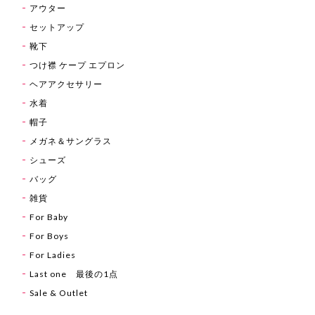
アウター
セットアップ
靴下
つけ襟 ケープ エプロン
ヘアアクセサリー
水着
帽子
メガネ＆サングラス
シューズ
バッグ
雑貨
For Baby
For Boys
For Ladies
Last one 最後の1点
Sale & Outlet