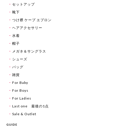
セットアップ
靴下
つけ襟 ケープ エプロン
ヘアアクセサリー
水着
帽子
メガネ＆サングラス
シューズ
バッグ
雑貨
For Baby
For Boys
For Ladies
Last one 最後の1点
Sale & Outlet
GUIDE