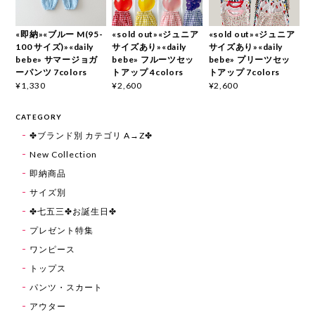
«即納»«ブルー M(95-
«sold out»«ジュニア
«sold out»«ジュニア
100 サイズ)»«daily
サイズあり»«daily
サイズあり»«daily
bebe» サマージョガ
bebe» フルーツセッ
bebe» プリーツセッ
ーパンツ 7colors
トアップ 4colors
トアップ 7colors
¥1,330
¥2,600
¥2,600
CATEGORY
✤ブランド別 カテゴリ A→Z✤
New Collection
即納商品
サイズ別
✤七五三✤お誕生日✤
プレゼント特集
ワンピース
トップス
パンツ・スカート
アウター