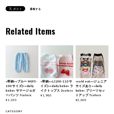
通報する
Related Items
«即納»«ブルー M(95-
«即納»«L(100-110 サ
«sold out»«ジュニア
100 サイズ)»«daily
イズ)»«daily bebe» ラ
サイズあり»«daily
bebe» サマージョガ
イクトップス 2colors
bebe» プリーツセッ
ーパンツ 7colors
トアップ 7colors
¥1,980
¥1,330
¥2,600
CATEGORY