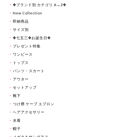
✤ブランド別 カテゴリ A→Z✤
New Collection
即納商品
サイズ別
✤七五三✤お誕生日✤
プレゼント特集
ワンピース
トップス
パンツ・スカート
アウター
セットアップ
靴下
つけ襟 ケープ エプロン
ヘアアクセサリー
水着
帽子
メガネ＆サングラス